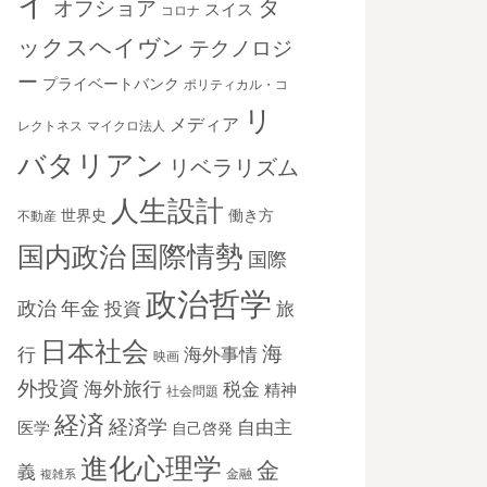
イ
タ
オフショア
スイス
コロナ
ックスヘイヴン
テクノロジ
ー
プライベートバンク
ポリティカル・コ
リ
メディア
レクトネス
マイクロ法人
バタリアン
リベラリズム
人生設計
世界史
働き方
不動産
国際情勢
国内政治
国際
政治哲学
政治
年金
投資
旅
日本社会
海
海外事情
行
映画
外投資
海外旅行
税金
精神
社会問題
経済
経済学
自由主
医学
自己啓発
進化心理学
金
義
金融
複雑系