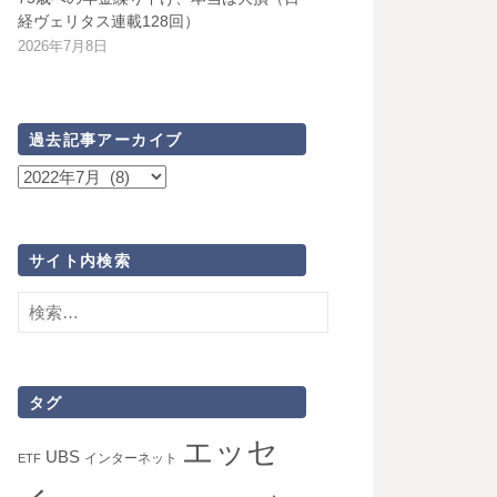
経ヴェリタス連載128回）
2026年7月8日
過去記事アーカイブ
過
去
記
事
サイト内検索
ア
検
ー
索:
カ
イ
ブ
タグ
エッセ
UBS
インターネット
ETF