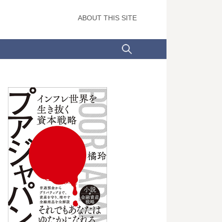
ABOUT THIS SITE
検
索: