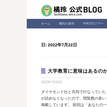
コ
ン
テ
ン
ホーム
橘玲の著作
PHOTOツアー
ツ
へ
ス
日:
2022年7月22日
キ
ッ
プ
大学教育に意味はあるの
2022年7月22日
ダイヤモンド社と共同で行なっていた
が読めなくなったので、閲覧数の多い
掲載しています。 前回は「あなたの