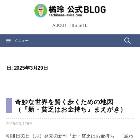
コ
ン
テ
ABOUT THIS SITE
ン
ツ
検
メニュー
へ
ス
索:
キ
ッ
日:
2025年3月29日
プ
奇妙な世界を賢く歩くための地図
（『新・貧乏はお金持ち』まえがき）
2025年3月29日
明後日31日（月）発売の新刊『新・貧乏はお金持ち 「雇わ