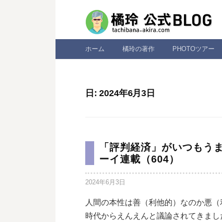
コ
ン
テ
ン
ホーム
橘玲の著作
PHOTOツアー
ツ
へ
ス
日:
2024年6月3日
キ
ッ
プ
「評判経済」がいつもう
ーイ連載（604）
2024年6月3日
人間の本性は善（利他的）なのか悪（
時代からえんえんと議論されてきました