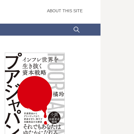
ABOUT THIS SITE
検
索: