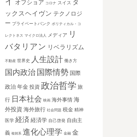
イ
タ
オフショア
スイス
コロナ
ックスヘイヴン
テクノロジ
ー
プライベートバンク
ポリティカル・コ
リ
メディア
レクトネス
マイクロ法人
バタリアン
リベラリズム
人生設計
世界史
働き方
不動産
国際情勢
国内政治
国際
政治哲学
政治
年金
投資
旅
日本社会
海
海外事情
行
映画
外投資
海外旅行
税金
精神
社会問題
経済
経済学
自由主
医学
自己啓発
進化心理学
金
義
金融
複雑系