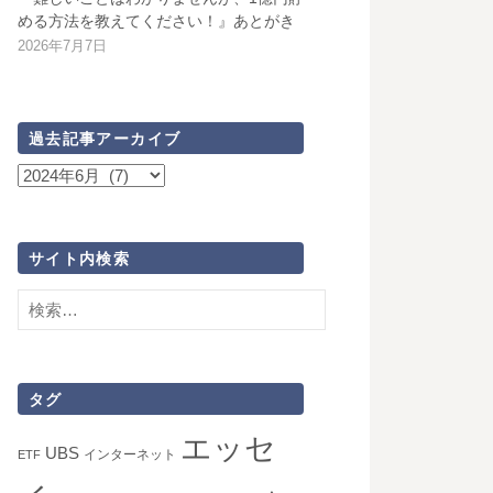
める方法を教えてください！』あとがき
2026年7月7日
過去記事アーカイブ
過
去
記
事
サイト内検索
ア
検
ー
索:
カ
イ
ブ
タグ
エッセ
UBS
インターネット
ETF