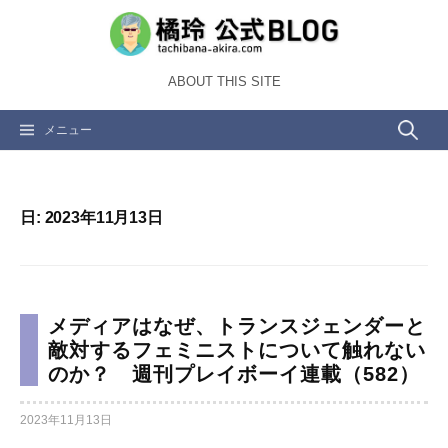
コ
ン
テ
ABOUT THIS SITE
ン
ツ
検
メニュー
へ
ス
索:
キ
ッ
日:
2023年11月13日
プ
メディアはなぜ、トランスジェンダーと
敵対するフェミニストについて触れない
のか？ 週刊プレイボーイ連載（582）
2023年11月13日