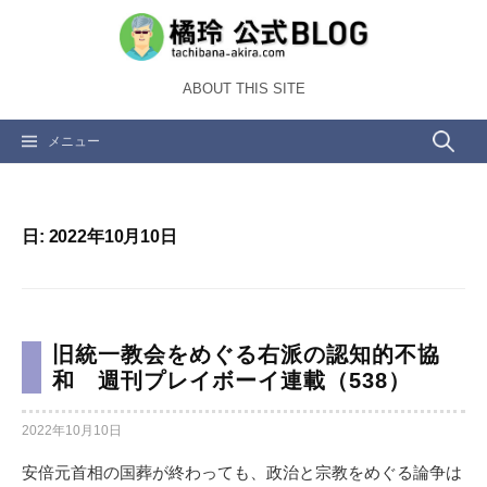
コ
ン
テ
ABOUT THIS SITE
ン
ツ
検
メニュー
へ
ス
索:
キ
ッ
日:
2022年10月10日
プ
旧統一教会をめぐる右派の認知的不協
和 週刊プレイボーイ連載（538）
2022年10月10日
安倍元首相の国葬が終わっても、政治と宗教をめぐる論争は