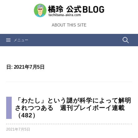
コ
ン
テ
ABOUT THIS SITE
ン
ツ
検
メニュー
へ
ス
索:
キ
ッ
日:
2021年7月5日
プ
「わたし」という謎が科学によって解明
されつつある 週刊プレイボーイ連載
（482）
2021年7月5日