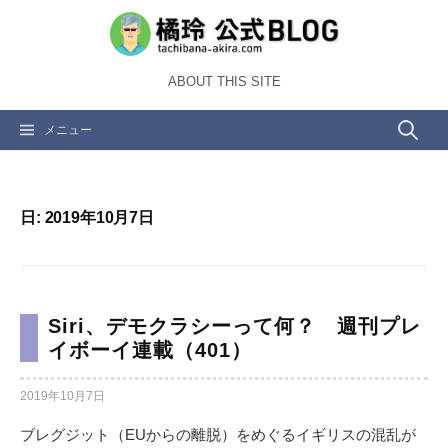
コ
ン
テ
ABOUT THIS SITE
ン
ツ
検
メニュー
へ
ス
索:
キ
ッ
日:
2019年10月7日
プ
Siri、デモクラシーって何？ 週刊プレ
イボーイ連載（401）
2019年10月7日
ブレグジット（EUからの離脱）をめぐるイギリスの混乱が