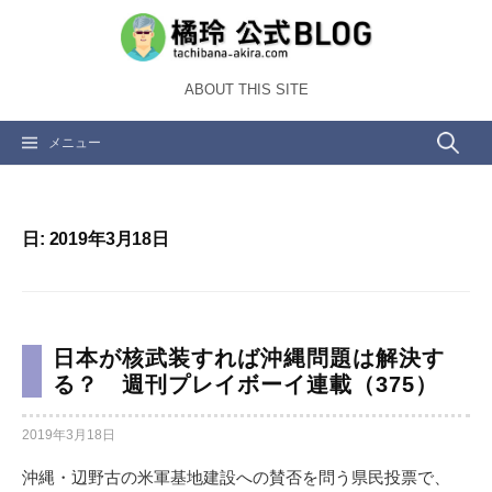
コ
ン
テ
ABOUT THIS SITE
ン
ツ
検
メニュー
へ
ス
索:
キ
ッ
日:
2019年3月18日
プ
日本が核武装すれば沖縄問題は解決す
る？ 週刊プレイボーイ連載（375）
2019年3月18日
沖縄・辺野古の米軍基地建設への賛否を問う県民投票で、