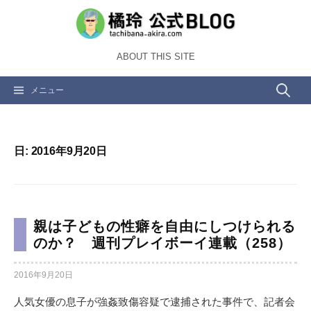
コ
ン
テ
ABOUT THIS SITE
ン
ツ
検
メニュー
へ
ス
索:
キ
ッ
日:
2016年9月20日
プ
親は子どもの性癖を自由にしつけられる
のか？ 週刊プレイボーイ連載（258）
2016年9月20日
人気女優の息子が強姦致傷容疑で逮捕された事件で、記者会