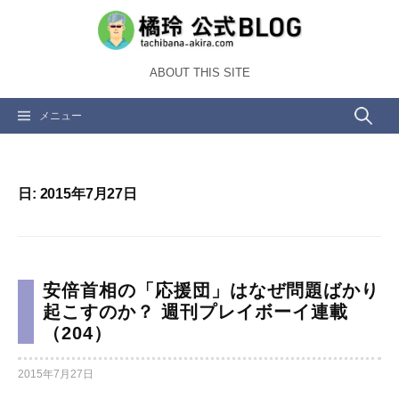
コ
ン
テ
ABOUT THIS SITE
ン
ツ
検
メニュー
へ
ス
索:
キ
ッ
日:
2015年7月27日
プ
安倍首相の「応援団」はなぜ問題ばかり
起こすのか？ 週刊プレイボーイ連載
（204）
2015年7月27日