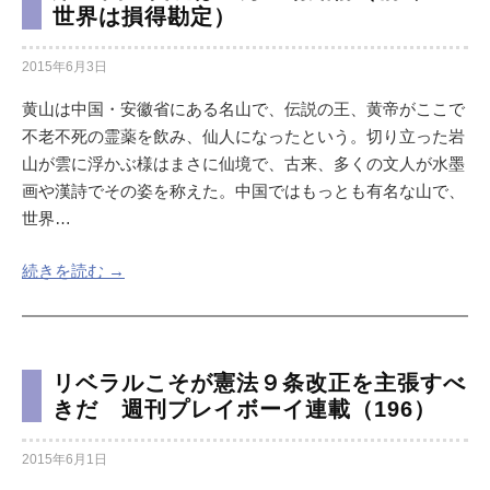
世界は損得勘定）
2015年6月3日
黄山は中国・安徽省にある名山で、伝説の王、黄帝がここで
不老不死の霊薬を飲み、仙人になったという。切り立った岩
山が雲に浮かぶ様はまさに仙境で、古来、多くの文人が水墨
画や漢詩でその姿を称えた。中国ではもっとも有名な山で、
世界…
続きを読む →
リベラルこそが憲法９条改正を主張すべ
きだ 週刊プレイボーイ連載（196）
2015年6月1日