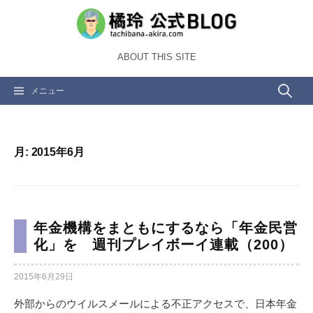
コ
ン
テ
ABOUT THIS SITE
ン
ツ
検
メニュー
へ
ス
索:
キ
ッ
月:
2015年6月
プ
年金機構をまともにするなら「年金民営
化」を 週刊プレイボーイ連載（200）
2015年6月29日
外部からのウイルスメールによる不正アクセスで、日本年金