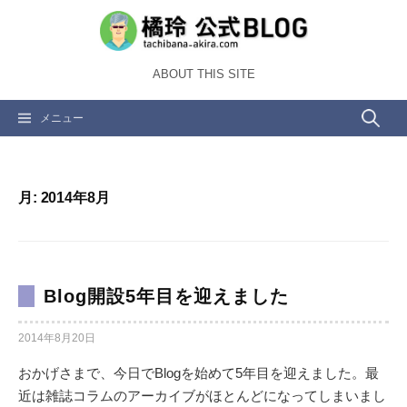
コ
ン
テ
ABOUT THIS SITE
ン
ツ
検
メニュー
へ
ス
索:
キ
ッ
月:
2014年8月
プ
Blog開設5年目を迎えました
2014年8月20日
おかげさまで、今日でBlogを始めて5年目を迎えました。最
近は雑誌コラムのアーカイブがほとんどになってしまいまし