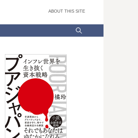
ABOUT THIS SITE
検
索: