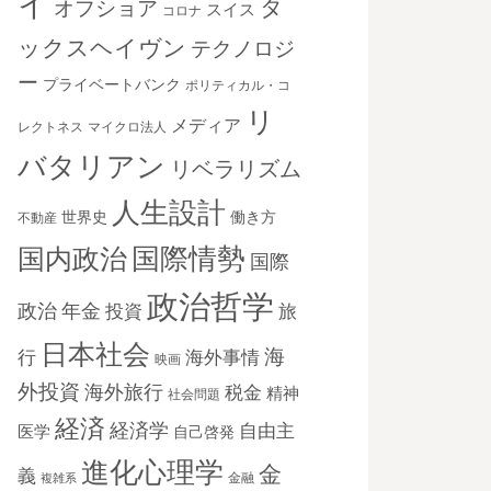
イ
タ
オフショア
スイス
コロナ
ックスヘイヴン
テクノロジ
ー
プライベートバンク
ポリティカル・コ
リ
メディア
レクトネス
マイクロ法人
バタリアン
リベラリズム
人生設計
世界史
働き方
不動産
国際情勢
国内政治
国際
政治哲学
政治
年金
投資
旅
日本社会
海
海外事情
行
映画
外投資
海外旅行
税金
精神
社会問題
経済
経済学
自由主
医学
自己啓発
進化心理学
金
義
金融
複雑系