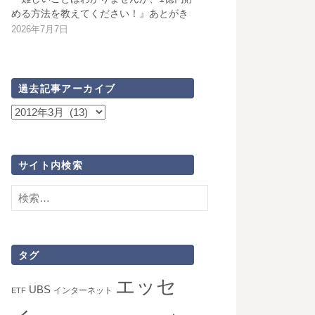
める方法を教えてください！』あとがき
2026年7月7日
過去記事アーカイブ
過
去
記
事
サイト内検索
ア
検
ー
索:
カ
イ
ブ
タグ
エッセ
UBS
インターネット
ETF