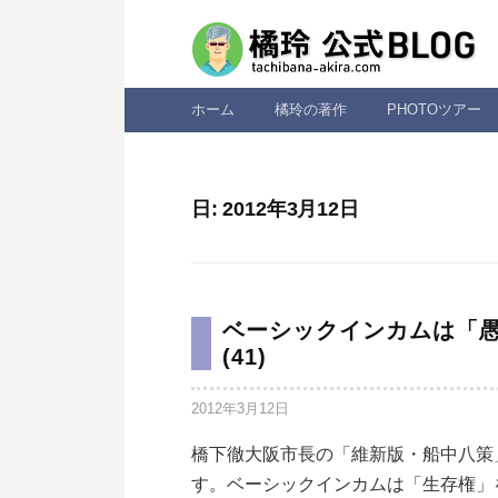
コ
ン
テ
ン
ホーム
橘玲の著作
PHOTOツアー
ツ
へ
ス
日:
2012年3月12日
キ
ッ
プ
ベーシックインカムは「
(41)
2012年3月12日
橋下徹大阪市長の「維新版・船中八策
す。ベーシックインカムは「生存権」