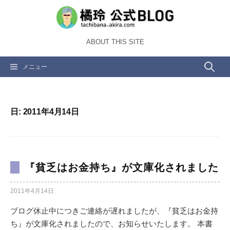
コ
ン
テ
ABOUT THIS SITE
ン
ツ
検
メニュー
へ
ス
索:
キ
ッ
日:
2011年4月14日
プ
『貧乏はお金持ち』が文庫化されました
2011年4月14日
ブログ休止中につきご連絡が遅れましたが、『貧乏はお金持
ち』が文庫化されましたので、お知らせいたします。 本書