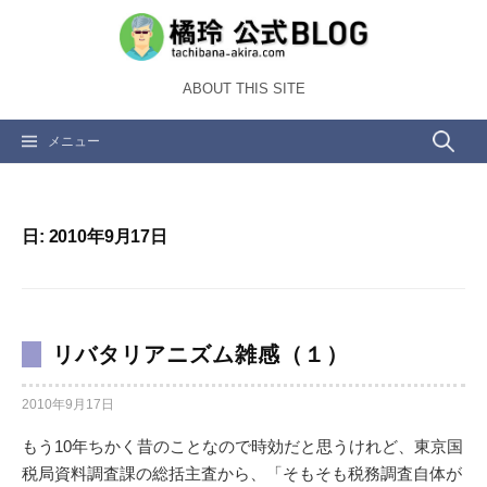
コ
ン
テ
ABOUT THIS SITE
ン
ツ
検
メニュー
へ
ス
索:
キ
ッ
日:
2010年9月17日
プ
リバタリアニズム雑感（１）
2010年9月17日
もう10年ちかく昔のことなので時効だと思うけれど、東京国
税局資料調査課の総括主査から、「そもそも税務調査自体が