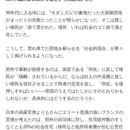
90年代に入る頃には、“モダニズム”の象徴だった大規模団地
がまったくの失敗だったことが明らかになった。そこは貧し
い移民が「捨て置かれた」場所、いわば社会のゴミ捨て場と
化していた。
こうして、荒れ果てた団地を蘇らせる「社会的混合」が華々
しく掲げられるようになった。
郊外で暴動が頻発するのは、国是である「同化」に反して移
民が「隔離」されているからだ。ならば白人の中流層と貧し
い移民を混住させることで両者の交流を促し、「同化」を後
押しすればいい――理屈のうえではたしかにそのとおりかも
しれないが、具体的にはどうするのだろうか。
日本の高級官僚よりもさらにエリート意識の強いフランスの
官僚が考えたのは、郊外の自治体に対し、住宅総件数のすく
なくとも20%の社会住宅（移民など低所得者層が住む公営住