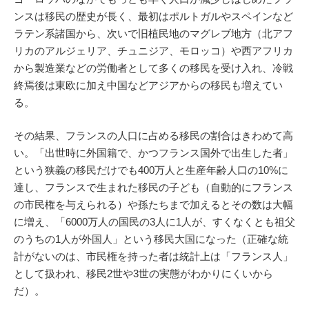
ンスは移民の歴史が長く、最初はポルトガルやスペインなど
ラテン系諸国から、次いで旧植民地のマグレブ地方（北アフ
リカのアルジェリア、チュニジア、モロッコ）や西アフリカ
から製造業などの労働者として多くの移民を受け入れ、冷戦
終焉後は東欧に加え中国などアジアからの移民も増えてい
る。
その結果、フランスの人口に占める移民の割合はきわめて高
い。「出世時に外国籍で、かつフランス国外で出生した者」
という狭義の移民だけでも400万人と生産年齢人口の10%に
達し、フランスで生まれた移民の子ども（自動的にフランス
の市民権を与えられる）や孫たちまで加えるとその数は大幅
に増え、「6000万人の国民の3人に1人が、すくなくとも祖父
のうちの1人が外国人」という移民大国になった（正確な統
計がないのは、市民権を持った者は統計上は「フランス人」
として扱われ、移民2世や3世の実態がわかりにくいから
だ）。