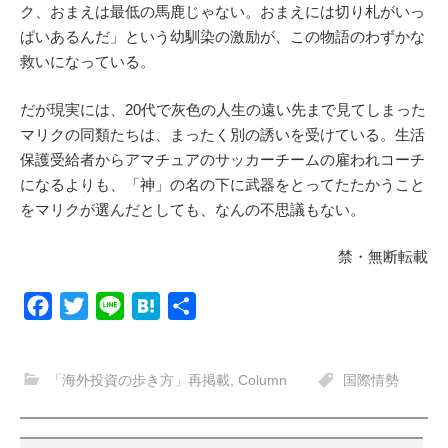
ク、おまえは最低の馬鹿じゃない。おまえには切り札がいっ
ぱいあるんだ」という幼馴染の激励が、この物語のわずかな
救いになっている。
だが現実には、20代で灰色の人生の遠い先まで見てしまった
マリクの同類たちは、まったく別の誘いを受けている。生活
保護受給者からアマチュアのサッカーチームの雇われコーチ
になるよりも、「神」の名の下に武器をとってたたかうこと
をマリクが選んだとしても、なんの不思議もない。
禁・無断転載
F
T
L
H
共
a
w
i
a
有
c
i
n
t
「海外投資の歩き方」再掲載
,
Column
国際情勢
e
t
e
e
b
t
n
o
e
a