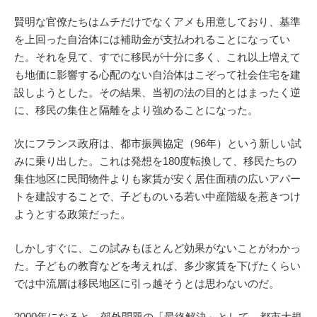
賢明な官僚たちはムチだけでなくアメも用意しており、基準
を上回った自治体には補助金が支払われることになってい
た。それを見て、すでに移民が十分に多く、これ以上増えて
も地価に影響する心配のない自治体はこぞって社会住宅を建
設しようとした。その結果、当初の法の目的とはまったく逆
に、移民の集住と隔離をより強めることになった。
次にフランス政府は、都市振興協定（96年）という新しい試
みに乗り出した。これは発想を180度転換して、移民たちの
集住地区に民間物件よりも家賃が安く居住面積の広いアパー
トを建設することで、子どものいる若い中産階級を惹きつけ
ようとする政策だった。
しかしすぐに、この試みもほとんど効果がないことがわかっ
た。子どもの教育などを考えれば、多少家賃を下げたくらい
では中流層は移民地区に引っ越そうとは思わないのだ。
2000年になると、郊外問題の「最終解決」として、都市大規