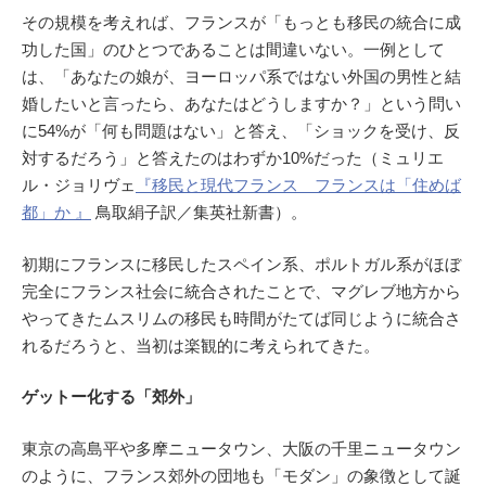
その規模を考えれば、フランスが「もっとも移民の統合に成
功した国」のひとつであることは間違いない。一例として
は、「あなたの娘が、ヨーロッパ系ではない外国の男性と結
婚したいと言ったら、あなたはどうしますか？」という問い
に54%が「何も問題はない」と答え、「ショックを受け、反
対するだろう」と答えたのはわずか10%だった（ミュリエ
ル・ジョリヴェ
『移民と現代フランス フランスは「住めば
都」か 』
鳥取絹子訳／集英社新書）。
初期にフランスに移民したスペイン系、ポルトガル系がほぼ
完全にフランス社会に統合されたことで、マグレブ地方から
やってきたムスリムの移民も時間がたてば同じように統合さ
れるだろうと、当初は楽観的に考えられてきた。
ゲットー化する「郊外」
東京の高島平や多摩ニュータウン、大阪の千里ニュータウン
のように、フランス郊外の団地も「モダン」の象徴として誕