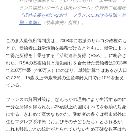
社会権を保障する、という点にあった（田中拓道「フ
ランス福祉レジームと移民レジーム」中野裕二他編著
『排外主義を問いなおす フランスにおける排除・差
別・参加』
〈勁草書房〉所収）。
この参入最低所得制度は、2008年に右派のサルコジ政権のも
とで、受給者に就労活動を義務づけるとともに、就労によっ
て得た所得を上乗せする「活動連帯所得（RSA）」に統合さ
れた。RSAの基礎給付と活動給付を合わせた受給者は2013年
で210万世帯（440万人）にのぼり、単純計算ではあるが人口
の7.3％、15歳以上65歳未満の生産年齢人口では10％を超え
ている。
フランスの貧困対策は、なんらかの理由により生活するのに
十分な所得を得られない25歳以上の国民すべてを救済の対象
にする、きわめて寛大なものだ。受給者の多くは都市郊外に
住むマグレブ系移民（およびその子どもたち）とされるが、
これも移民ごとの統計がとられていないため正確な数字はわ