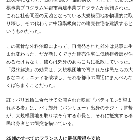
模事業プログラムや都市再建事業プログラムが実施された。
これは社会問題の元凶となっている大規模団地を物理的に取
り壊し、その代わりに中流階級向けの建売住宅を建設すると
いうものだった。
この露骨な外科治療によって、再開発された郊外は見事に生
まれ変わった。だが新しくできた建売住宅に低所得者層が住
めるわけもなく、彼らは郊外のあちこちに拡散していった。
「最終解決」の効果は、大規模団地で育まれた移民たちの大
きなコミュニティを破壊し、それを都市の周辺にまんべんな
くばらまくことだった。
註：パリ五輪に合わせて公開された映画『バティモン5 望ま
れざる者』は、パリ郊外（バンリュー）出身のラジ・リ監督
が、大規模団地を取り壊そうする市長と、それに抵抗する移
民出身者との衝突を描いている。
25歳のすべてのフランス人に最低所得を支給