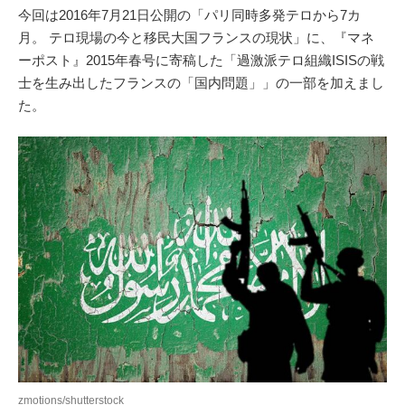
今回は2016年7月21日公開の「パリ同時多発テロから7カ
月。 テロ現場の今と移民大国フランスの現状」に、『マネ
ーポスト』2015年春号に寄稿した「過激派テロ組織ISISの戦
士を生み出したフランスの「国内問題」」の一部を加えまし
た。
zmotions/shutterstock