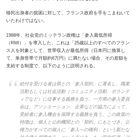
移民出身者の貧困に対して、フランス政府を手をこまねいて
いたわけではない。
1988年、社会党のミッテラン政権は「参入最低所得
（RMI）」を導入した。これは「25歳以上のすべてのフラン
ス人を対象として、世帯収入が最低所得（日本円に換算し
て、単身世帯で月額約6万円）に満たない場合、その差額を
支給する制度で、以下のように説明される。
給付を受ける者は県との「参入契約」に署名し、職業
活動もしくは社会活動（コミュニティ活動、ボランテ
ィアなど）に従事する義務を負う。一方県の参入委員
会は、アソシエーション、企業などの協力によって、
受給者に参入機会を保障する義務を負う。この政策の
特徴は、個人と公的機関との「契約」にもとづき、公
権力がすべての個人に「参入への権利」という新たな