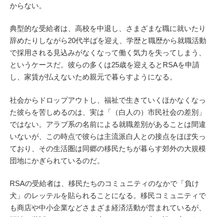
からない。
典型的な受給者は、高校を中退し、さまざまな職に就いたり
辞めたりしながら20代半ばを迎え、学歴と職歴から就職活動
で採用される見込みがなくなって働く気力を失ってしまう、
というケースだ。彼らの多くは25歳を迎えるとRSAを申請
し、家賃が払えないため親元で暮らすようになる。
社会からドロップアウトし、福祉で生きていくほかなくなっ
た彼らを苦しめるのは、実は「（白人の）市民社会の差別」
ではない。アラブ系の名前による就職差別があることは間違
いないが、この時点で彼らは主流派白人との接点をほぼ失っ
ており、その生活圏は同郷の移民たちが暮らす郊外の大規模
団地にかぎられているのだ。
RSAの受給者は、移民たちのコミュニティのなかで「負け
犬」のレッテルを貼られることになる。移民コミュニティで
も商店や中小企業などさまざま経済活動が営まれているが、