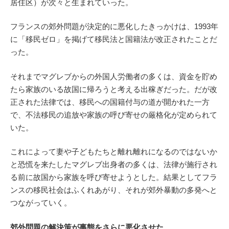
居住区）が次々と生まれていった。
フランスの郊外問題が決定的に悪化したきっかけは、1993年
に「移民ゼロ」を掲げて移民法と国籍法が改正されたことだ
った。
それまでマグレブからの外国人労働者の多くは、資金を貯め
たら家族のいる故国に帰ろうと考える出稼ぎだった。だが改
正された法律では、移民への国籍付与の道が開かれた一方
で、不法移民の追放や家族の呼び寄せの厳格化が定められて
いた。
これによって妻や子どもたちと離れ離れになるのではないか
と恐慌を来たしたマグレブ出身者の多くは、法律が施行され
る前に故国から家族を呼び寄せようとした。結果としてフラ
ンスの移民社会はふくれあがり、それが郊外暴動の多発へと
つながっていく。
郊外問題の解決策が事態をさらに悪化させた