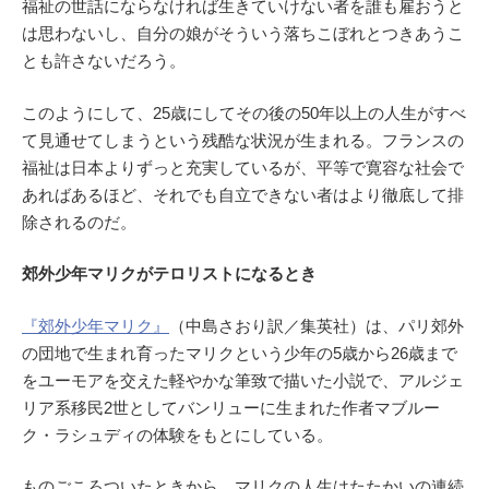
福祉の世話にならなければ生きていけない者を誰も雇おうと
は思わないし、自分の娘がそういう落ちこぼれとつきあうこ
とも許さないだろう。
このようにして、25歳にしてその後の50年以上の人生がすべ
て見通せてしまうという残酷な状況が生まれる。フランスの
福祉は日本よりずっと充実しているが、平等で寛容な社会で
あればあるほど、それでも自立できない者はより徹底して排
除されるのだ。
郊外少年マリクがテロリストになるとき
『郊外少年マリク』
（中島さおり訳／集英社）は、パリ郊外
の団地で生まれ育ったマリクという少年の5歳から26歳まで
をユーモアを交えた軽やかな筆致で描いた小説で、アルジェ
リア系移民2世としてバンリューに生まれた作者マブルー
ク・ラシュディの体験をもとにしている。
ものごころついたときから、マリクの人生はたたかいの連続