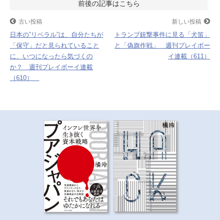
投
o
r
稿
古い投稿
新しい投稿
k
日本の”リベラル”は、自分たちが
トランプ銃撃事件に見る「犬笛」
ナ
「保守」だと見られていること
と「偽旗作戦」 週刊プレイボー
に、いつになったら気づくの
イ連載（611）
ビ
か？ 週刊プレイボーイ連載
（610）
ゲ
ー
シ
ョ
ン