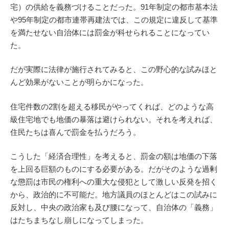
宅）の供給を義務づけることだった。91年制定の都市基本法
や95年制定の都市連帯再建法では、この規定に違反して基準
を満たせない自治体には罰金が科せられることになってい
た。
だが実際に法律が施行されてみると、この野心的な試みほと
んど効果がないことが明らかになった。
住宅件数の2割を超える移民がやってくれば、どのような高
級住宅地でも地価の暴落は避けられない。それを考えれば、
住民たちは喜んで罰金を払うだろう。
こうした「経済合理性」を考えると、罰金の額は地価の下落
を上回る巨額のものにする必要がある。だがそのような過剰
な懲罰は市民の権利への重大な侵犯として激しい反発を招く
から、政治的に不可能だ。地方議員のほとんどはこの試みに
反対し、中央の政治家も及び腰になって、自治体の「義務」
はたちまちなし崩しになってしまった。