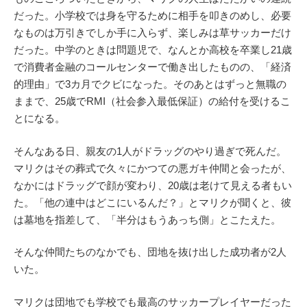
だった。小学校では身を守るために相手を叩きのめし、必要
なものは万引きでしか手に入らず、楽しみは草サッカーだけ
だった。中学のときは問題児で、なんとか高校を卒業し21歳
で消費者金融のコールセンターで働き出したものの、「経済
的理由」で3カ月でクビになった。そのあとはずっと無職の
ままで、25歳でRMI（社会参入最低保証）の給付を受けるこ
とになる。
そんなある日、親友の1人がドラッグのやり過ぎで死んだ。
マリクはその葬式で久々にかつての悪ガキ仲間と会ったが、
なかにはドラッグで顔が変わり、20歳は老けて見える者もい
た。「他の連中はどこにいるんだ？」とマリクが聞くと、彼
は墓地を指差して、「半分はもうあっち側」とこたえた。
そんな仲間たちのなかでも、団地を抜け出した成功者が2人
いた。
マリクは団地でも学校でも最高のサッカープレイヤーだった