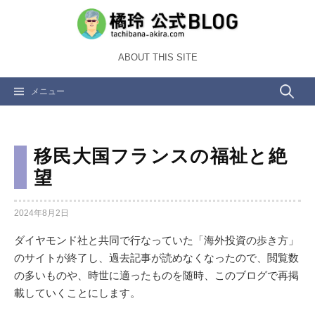
コ
ン
テ
ABOUT THIS SITE
ン
ツ
検
メニュー
へ
ス
索:
キ
ッ
移民大国フランスの福祉と絶
プ
望
2024年8月2日
ダイヤモンド社と共同で行なっていた「海外投資の歩き方」
のサイトが終了し、過去記事が読めなくなったので、閲覧数
の多いものや、時世に適ったものを随時、このブログで再掲
載していくことにします。