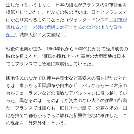
生した（というよりも、日本の団地がフランスの都市計画を
模範としていた）。だがその後の歴史は、日本とフランスで
はかなり異なるものになった（ジャック・ドンズロ
『都市が
壊れるとき 郊外の危機に対応できるのはどのような政治
か』
宇城輝人訳／人文書院）。
戦後の復興が進み、1960年代から70年代にかけて経済成長の
時代を迎えると、“庶民の憧れ”だった高層の大型団地は日本
でもフランスでも急速に陳腐化していった。
団地住民のなかで医師や弁護士など高収入の職を得たひとた
ちは、東京なら田園調布や自由が丘、パリならセーヌ左岸の
カルチェ・ラタンなどの瀟洒なアパルトマンに引っ越してい
った。異なるのは、そのような資力のない大半の住民の行動
だ。フランスでは彼らも「庭付き一戸建て」の夢を求め、団
地を捨てて都心からさらに離れた新興住宅地に移住した。こ
の現象を「外郊外化」という。