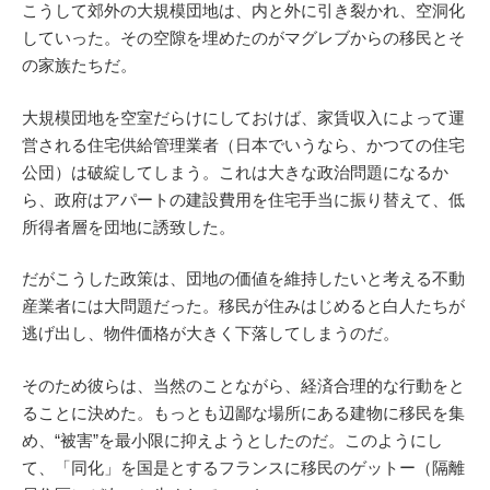
こうして郊外の大規模団地は、内と外に引き裂かれ、空洞化
していった。その空隙を埋めたのがマグレブからの移民とそ
の家族たちだ。
大規模団地を空室だらけにしておけば、家賃収入によって運
営される住宅供給管理業者（日本でいうなら、かつての住宅
公団）は破綻してしまう。これは大きな政治問題になるか
ら、政府はアパートの建設費用を住宅手当に振り替えて、低
所得者層を団地に誘致した。
だがこうした政策は、団地の価値を維持したいと考える不動
産業者には大問題だった。移民が住みはじめると白人たちが
逃げ出し、物件価格が大きく下落してしまうのだ。
そのため彼らは、当然のことながら、経済合理的な行動をと
ることに決めた。もっとも辺鄙な場所にある建物に移民を集
め、“被害”を最小限に抑えようとしたのだ。このようにし
て、「同化」を国是とするフランスに移民のゲットー（隔離