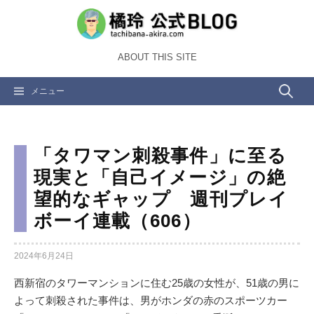
コ
ン
テ
ABOUT THIS SITE
ン
ツ
検
メニュー
へ
ス
索:
キ
ッ
「タワマン刺殺事件」に至る
プ
現実と「自己イメージ」の絶
望的なギャップ 週刊プレイ
ボーイ連載（606）
2024年6月24日
西新宿のタワーマンションに住む25歳の女性が、51歳の男に
よって刺殺された事件は、男がホンダの赤のスポーツカー