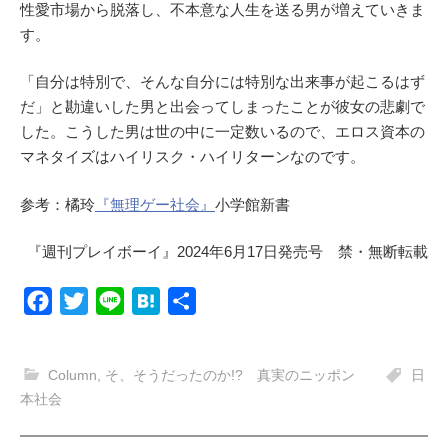
性愛市場から脱落し、不本意な人生を送る男が増えていきま
す。
「自分は特別で、そんな自分には特別な出来事が起こるはず
だ」と勘違いした男と出会ってしまったことが彼女の悲劇で
した。こうした男は世の中に一定数いるので、エロス資本の
マネタイズはハイリスク・ハイリターンなのです。
参考：橘玲
『無理ゲー社会』
小学館新書
『週刊プレイボーイ』2024年6月17日発売号 禁・無断転載
F
T
L
H
共
a
w
i
a
有
c
i
n
t
Column
,
そ、そうだったのか!? 真実のニッポン
日
e
t
e
e
本社会
b
t
n
o
e
a