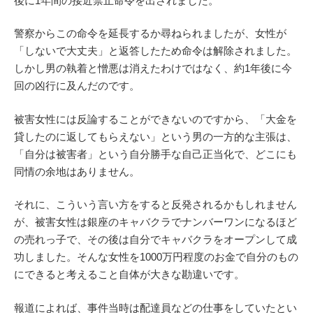
後に1年間の接近禁止命令を出されました。
警察からこの命令を延長するか尋ねられましたが、女性が
「しないで大丈夫」と返答したため命令は解除されました。
しかし男の執着と憎悪は消えたわけではなく、約1年後に今
回の凶行に及んだのです。
被害女性には反論することができないのですから、「大金を
貸したのに返してもらえない」という男の一方的な主張は、
「自分は被害者」という自分勝手な自己正当化で、どこにも
同情の余地はありません。
それに、こういう言い方をすると反発されるかもしれません
が、被害女性は銀座のキャバクラでナンバーワンになるほど
の売れっ子で、その後は自分でキャバクラをオープンして成
功しました。そんな女性を1000万円程度のお金で自分のもの
にできると考えること自体が大きな勘違いです。
報道によれば、事件当時は配達員などの仕事をしていたとい