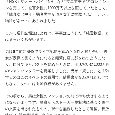
「NSX」やオートバイ「NR」など“マニア垂涎”のコレクショ
ンを売って、被害女性に1000万円以上を渡していたとして、
「純真な（中年）弱者男性が頂き女子に搾取された」という
物語がネットにあふれました。
しかし週刊誌報道によれば、事実はこうした「純愛物語」と
はまったくちがいます。
男は6年前にSNSでライブ配信を始めた女性と知り合い、彼
女が夜職で働くようになると頻繁に店に顔を出すようにな
り、自分でキャバクラを始めたときに、開店祝いに1000万円
のシャンパンタワーを提案しました。男が「貸した」と主張
するのはこのイベントの費用で、借用書が交わされたわけで
もなく、女性には返済義務がありません。
その頃から、男は女性のマンションの前で待ち伏せするよう
になったようです。警察からストーカー規制法に基づく警告
の文書を出されたものの、警告を無視したとして逮捕、釈放