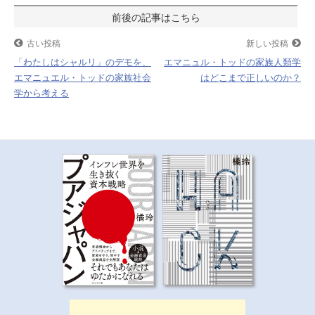
投
o
r
k
稿
古い投稿
新しい投稿
「わたしはシャルリ」のデモを、
エマニュル・トッドの家族人類学
ナ
エマニュエル・トッドの家族社会
はどこまで正しいのか？
学から考える
ビ
ゲ
ー
シ
ョ
ン