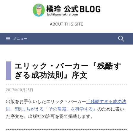
コ
ン
テ
ABOUT THIS SITE
ン
ツ
検
メニュー
へ
ス
索:
キ
ッ
エリック・バーカー『残酷す
プ
ぎる成功法則』序文
2017年10月25日
出版をお手伝いしたエリック・バーカー
『残酷すぎる成功法
則 9割まちがえる「その常識」を科学する』
のために書い
た序文を、出版社の許可を得て掲載します。
********************************************************************