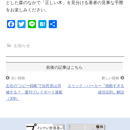
とした森のなかで「正しい木」を見分ける著者の見事な手際
をお楽しみください。
F
T
L
H
共
a
w
i
a
有
c
i
n
t
お知らせ
e
t
e
e
b
t
n
o
e
a
投
o
r
稿
古い投稿
新しい投稿
k
左右の”コピー戦略”で自民党は消
エリック・バーカー『残酷すぎる
ナ
滅する？ 週刊プレイボーイ連載
成功法則』解説
（309）
ビ
ゲ
ー