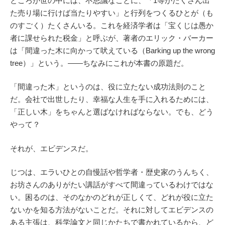
ところが世の中には、不思議なことに、「1等がたくさん出
た売り場に行けば当たりやすい」と行列をつくるひとが（も
のすごく）たくさんいる。これを経済学者は「宝くじは愚か
者に課せられた税金」と呼ぶが、著者のエリック・バーカー
は「間違った木に向かって吠えている（Barking up the wrong
tree）」という。――ちなみにこれが本書の原題だ。
「間違った木」というのは、役に立たない成功法則のこと
だ。会社で出世したり、幸福な人生を手に入れるためには、
「正しい木」をちゃんと選ばなければならない。でも、どう
やって？
それが、エビデンスだ。
じつは、エラいひとの自慢話や哲学者・歴史家のうんちく、
お坊さんのありがたい講話がすべて間違っているわけではな
い。困るのは、そのなかのどれが正しくて、どれが役に立た
ないかを知る方法がないことだ。それに対してエビデンスの
ある主張は、科学論文と同じかたちで書かれているから、ど