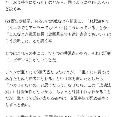
た（お金持ちになった）のだから、同じようにやればいい」
と説く本
(2) 歴史や哲学、あるいは宗教などを根拠に、「お釈迦さま
（イエスでもアッラーでもいい）はこういっている」とか、
「こんなとき織田信長（豊臣秀吉でも徳川家康でもいい）は
こう決断した」とか説く本
じつはこれらの本には、ひとつの共通点がある。それは証拠
（エビデンス）がないことだ。
ジャンボ宝くじで3億円当たったひとが、「宝くじを買えば
あなたも億万長者になれる」という本を書いたとしたら、
「バカじゃないの」と思うだろう。なぜなら、この「成功法
則」には普遍性がないから。ちょっと計算すればわかること
だが、宝くじで1等が当たる確率は、交通事故で死ぬ確率よ
りずっと低い。