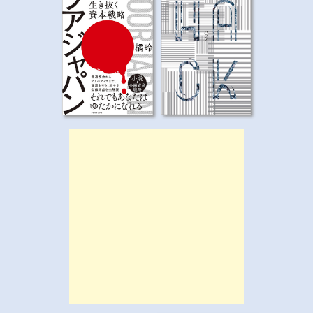
シ
ョ
ン