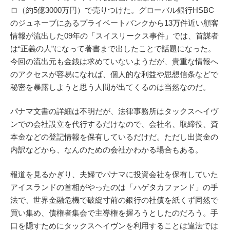
ロ（約5億3000万円）で売りつけた。グローバル銀行HSBC
のジュネーブにあるプライベートバンクから13万件近い顧客
情報が流出した09年の「スイスリークス事件」では、首謀者
は“正義の人”になって著書まで出したことで話題になった。
今回の流出元も金銭は求めていないようだが、貴重な情報へ
のアクセスが容易になれば、個人的な利益や思想信条などで
秘密を暴露しようと思う人間が出てくるのは当然なのだ。
パナマ文書の詳細は不明だが、法律事務所はタックスヘイヴ
ンでの会社設立を代行するだけなので、会社名、取締役、資
本金などの登記情報を保有しているだけだ。ただし出資金の
内訳などから、なんのための会社かわかる場合もある。
報道を見るかぎり、夫婦でパナマに投資会社を保有していた
アイスランドの首相がやったのは「ハゲタカファンド」の手
法で、世界金融危機で破綻寸前の銀行の社債を紙くず同然で
買い集め、債権者集会で主導権を握ろうとしたのだろう。手
口を隠すためにタックスヘイヴンを利用することは違法では