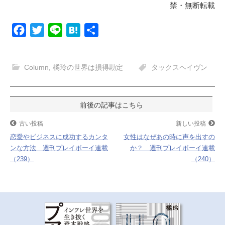
禁・無断転載
F
T
L
H
共
a
w
i
a
有
c
i
n
t
Column
,
橘玲の世界は損得勘定
タックスヘイヴン
e
t
e
e
b
t
n
o
e
a
投
o
r
稿
古い投稿
新しい投稿
k
恋愛やビジネスに成功するカンタ
女性はなぜあの時に声を出すの
ナ
ンな方法 週刊プレイボーイ連載
か？ 週刊プレイボーイ連載
（239）
（240）
ビ
ゲ
ー