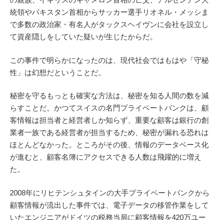
統領やパキスタン首相からサッカー選手リオネル・メッシま
で多数の政治家・有名人がタックスヘイヴンに会社を設立し
て資産隠しをしていた疑いが生じたからだ。
この事件で明らかになったのは、現代社会ではもはや「守秘
性」は幻想だということだ。
秘密を守るもっとも確実な方法は、秘密を知る人間の数を減
らすことだ。かつてスイスの名門プライベートバンクは、顧
客情報は担当者と経営者しか知らず、重要な顧客は銀行の創
業者一族である経営者が担当するため、秘密が漏れる恐れは
ほとんどなかった。ところがその後、情報のデータベース化
が進むと、顧客名簿にアクセスできる人数は飛躍的に増え
た。
2008年にリヒテンシュタインの大手プライベートバンクから
顧客情報が流出した事件では、電子データの移管作業をして
いたエンジニアがドイツの税務当局に顧客情報を420万ユー