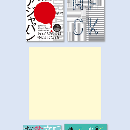
シ
ョ
ン