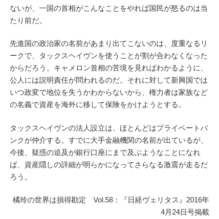
ないが、一国の首相がこんなことをやれば国民が怒るのは当
たり前だ。
先進国の政治家の名前があまり出てこないのは、度重なるリ
ークで、タックスヘイヴンを使うことが割が合わなくなった
からだろう。キャメロン首相の苦境を見ればわかるように、
公人には説明責任が問われるのだ。それに対して新興国では
いつ政変で地位を失うかわからないから、権力者は家族など
の名義で資産を海外に移して保険をかけようとする。
タックスヘイヴンの法人設立は、ほとんどはプライベートバ
ンクが仲介する。すでに大手金融機関の名前が出ているが、
今後、疑惑の追及が銀行口座にまで及ぶようなことになれ
ば、資産隠しの詳細が明らかになってさらなる激震が走るだ
ろう。
橘玲の世界は損得勘定 Vol.58：『日経ヴェリタス』2016年
4月24日号掲載