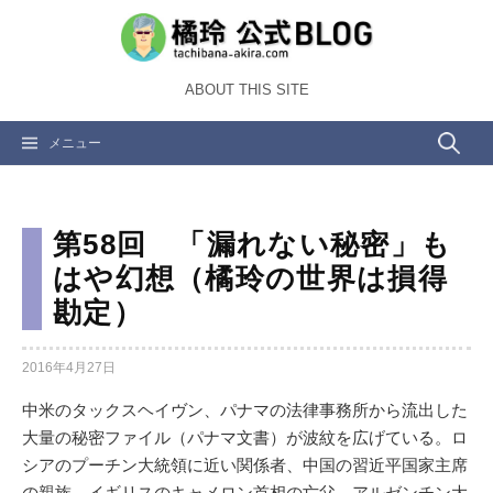
コ
ン
テ
ABOUT THIS SITE
ン
ツ
検
メニュー
へ
ス
索:
キ
ッ
第58回 「漏れない秘密」も
プ
はや幻想（橘玲の世界は損得
勘定）
2016年4月27日
中米のタックスヘイヴン、パナマの法律事務所から流出した
大量の秘密ファイル（パナマ文書）が波紋を広げている。ロ
シアのプーチン大統領に近い関係者、中国の習近平国家主席
の親族、イギリスのキャメロン首相の亡父、アルゼンチン大