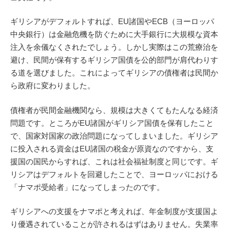
ギリシアがデフォルトすれば、EU諸国やECB（ヨーロッパ
中央銀行）は金融危機を防ぐために大手銀行に大規模な資本
注入を余儀なくされたでしょう。しかし実際はこの荒療治を
避け、民間が保有するギリシア国債を公的部門が肩代わりす
る道を選びました。これによってギリシアの債権者は民間か
ら政府に変わりました。
債権者が民間金融機関なら、規模は大きくてもたんなる経済
問題です。ところがEU諸国がギリシア国債を保有したこと
で、国家対国家の政治問題になってしまいました。ギリシア
に投入される資金はEU諸国の税金が原資なのですから、支
援国の国民からすれば、これは社会福祉制度と同じです。ギ
リシアはデフォルトを回避したことで、ヨーロッパにおける
「ナマポ受給者」になってしまったのです。
ギリシアへの支援をナマポと考えれば、年金制度が支援国よ
り優遇されていることが許されるはずはありません。失業率