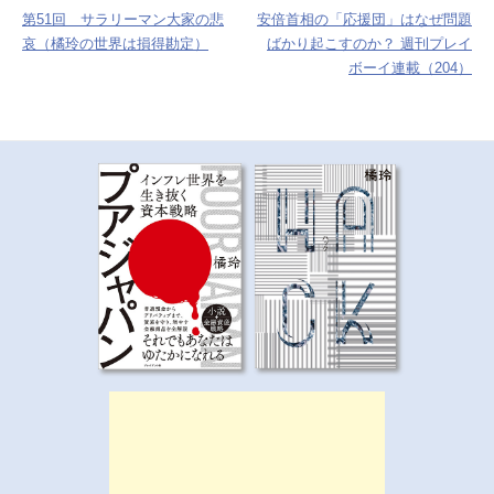
第51回 サラリーマン大家の悲
安倍首相の「応援団」はなぜ問題
ナ
哀（橘玲の世界は損得勘定）
ばかり起こすのか？ 週刊プレイ
ボーイ連載（204）
ビ
ゲ
ー
シ
ョ
ン