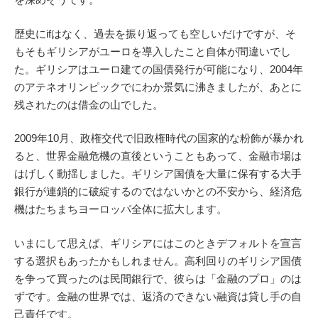
歴史にifはなく、過去を振り返っても空しいだけですが、そ
もそもギリシアがユーロを導入したこと自体が間違いでし
た。ギリシアはユーロ建ての国債発行が可能になり、2004年
のアテネオリンピックでにわか景気に沸きましたが、あとに
残されたのは借金の山でした。
2009年10月、政権交代で旧政権時代の国家的な粉飾が暴かれ
ると、世界金融危機の直後ということもあって、金融市場は
はげしく動揺しました。ギリシア国債を大量に保有する大手
銀行が連鎖的に破綻するのではないかとの不安から、経済危
機はたちまちヨーロッパ全体に拡大します。
いまにして思えば、ギリシアにはこのときデフォルトを宣言
する選択もあったかもしれません。高利回りのギリシア国債
を争って買ったのは民間銀行で、彼らは「金融のプロ」のは
ずです。金融の世界では、返済のできない融資は貸し手の自
己責任です。