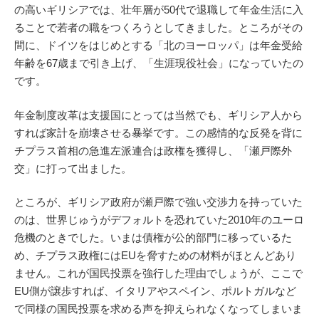
の高いギリシアでは、壮年層が50代で退職して年金生活に入
ることで若者の職をつくろうとしてきました。ところがその
間に、ドイツをはじめとする「北のヨーロッパ」は年金受給
年齢を67歳まで引き上げ、「生涯現役社会」になっていたの
です。
年金制度改革は支援国にとっては当然でも、ギリシア人から
すれば家計を崩壊させる暴挙です。この感情的な反発を背に
チプラス首相の急進左派連合は政権を獲得し、「瀬戸際外
交」に打って出ました。
ところが、ギリシア政府が瀬戸際で強い交渉力を持っていた
のは、世界じゅうがデフォルトを恐れていた2010年のユーロ
危機のときでした。いまは債権が公的部門に移っているた
め、チプラス政権にはEUを脅すための材料がほとんどあり
ません。これが国民投票を強行した理由でしょうが、ここで
EU側が譲歩すれば、イタリアやスペイン、ポルトガルなど
で同様の国民投票を求める声を抑えられなくなってしまいま