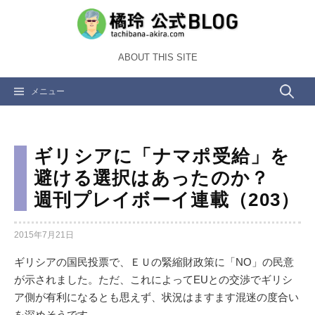
コ
ン
テ
ABOUT THIS SITE
ン
ツ
検
メニュー
へ
ス
索:
キ
ッ
ギリシアに「ナマポ受給」を
プ
避ける選択はあったのか？
週刊プレイボーイ連載（203）
2015年7月21日
ギリシアの国民投票で、ＥＵの緊縮財政策に「NO」の民意
が示されました。ただ、これによってEUとの交渉でギリシ
ア側が有利になるとも思えず、状況はますます混迷の度合い
を深めそうです。