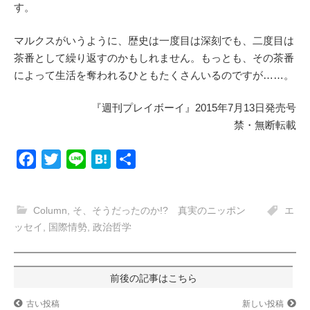
す。
マルクスがいうように、歴史は一度目は深刻でも、二度目は
茶番として繰り返すのかもしれません。もっとも、その茶番
によって生活を奪われるひともたくさんいるのですが……。
『週刊プレイボーイ』2015年7月13日発売号
禁・無断転載
F
T
L
H
共
a
w
i
a
有
c
i
n
t
Column
,
そ、そうだったのか!? 真実のニッポン
エ
e
t
e
e
ッセイ
,
国際情勢
,
政治哲学
b
t
n
o
e
a
投
o
r
k
稿
古い投稿
新しい投稿