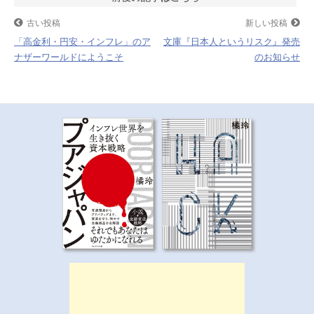
k
稿
古い投稿
新しい投稿
「高金利・円安・インフレ」のア
文庫『日本人というリスク』発売
ナ
ナザーワールドにようこそ
のお知らせ
ビ
ゲ
ー
シ
ョ
ン