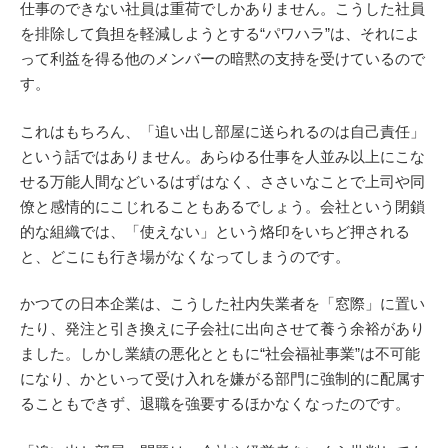
仕事のできない社員は重荷でしかありません。こうした社員
を排除して負担を軽減しようとする“パワハラ”は、それによ
って利益を得る他のメンバーの暗黙の支持を受けているので
す。
これはもちろん、「追い出し部屋に送られるのは自己責任」
という話ではありません。あらゆる仕事を人並み以上にこな
せる万能人間などいるはずはなく、ささいなことで上司や同
僚と感情的にこじれることもあるでしょう。会社という閉鎖
的な組織では、「使えない」という烙印をいちど押される
と、どこにも行き場がなくなってしまうのです。
かつての日本企業は、こうした社内失業者を「窓際」に置い
たり、発注と引き換えに子会社に出向させて養う余裕があり
ました。しかし業績の悪化とともに“社会福祉事業”は不可能
になり、かといって受け入れを嫌がる部門に強制的に配属す
ることもできず、退職を強要するほかなくなったのです。