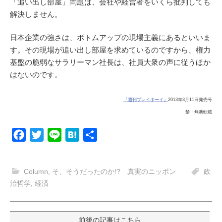
「追い出し部屋」問題は、会社や経営者をいくら批判しても
解決しません。
日本企業の強さは、ボトムアップの現場主義にあるといいま
す。その現場が追い出し部屋を求めているのですから、権力
基盤の脆弱なサラリーマン社長は、社員大衆の声に従うほか
はないのです。
『週刊プレイボーイ』
2013年3月11日発売号
禁・無断転載
F
T
L
H
共
a
w
i
a
有
c
i
n
t
Column
,
そ、そうだったのか!? 真実のニッポン
政
e
t
e
e
治哲学
,
経済
b
t
n
o
e
a
投
o
r