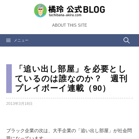
コ
ン
テ
ABOUT THIS SITE
ン
ツ
検
メニュー
へ
ス
索:
キ
ッ
「追い出し部屋」を必要とし
プ
ているのは誰なのか？ 週刊
プレイボーイ連載（90）
2013年3月18日
ブラック企業の次は、大手企業の「追い出し部屋」が社会問
題になっています。