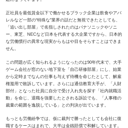
正社員を最低賃金以下で働かせるブラック企業は飲食やアパ
レルなど一部の“特殊な”業界の話だと無視できたとしても、
「追い出し部屋」で名指しされたのはパナソニックやソニ
ー、東芝、NECなど日本を代表する大企業ですから、日本的
な労働慣行の異常な現実からもはや目をそらすことはできま
せん。
この問題が広く知られるようになったのは90年代末で、大手
ゲーム会社が窓のない地下室を「自己研修部屋」にし、始業
から定時までなんの仕事も与えず待機を命じたとして、解雇
権濫用で敗訴しています。さらには通信教育大手が、「人財
部付」となった社員に自分で受け入れ先を探す「社内就職活
動」を命じ、退職を強要したとされる訴訟でも、「人事権の
裁量の範囲を逸脱している」との判決が出ています。
もっとも労働紛争では、仮に裁判で勝ったとしても会社に復
職するケースはまれで、大半は金銭賠償で和解しています。