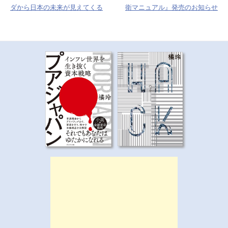
ナ
ダから日本の未来が見えてくる
衛マニュアル』発売のお知らせ
ビ
ゲ
ー
シ
ョ
ン