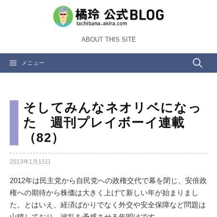
コ
ン
テ
ABOUT THIS SITE
ン
ツ
検
メニュー
へ
ス
索:
キ
ッ
そしてみんなネオリベになっ
プ
た 週刊プレイボーイ連載
（82）
2013年1月15日
2012年は民主党から自民党への政権交代で幕を閉じ、安倍政
権への期待から株価は大きく上げて新しい年が始まりまし
た。とはいえ、経済ばかりでなく外交や安全保障など問題は
山積しており、波乱を予感させる年明けです。