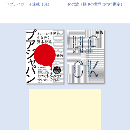
ナ
刊プレイボーイ連載（81）
化の波（橘玲の世界は損得勘定）
ビ
ゲ
ー
シ
ョ
ン