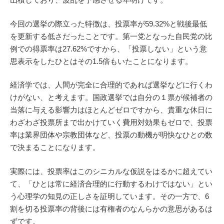
今回の選挙の際立った特徴は、投票率が59.32%と戦後最低
を更新する低さだったことです。第一党となった自民党の比
例での得票率は27.62%ですから、「投票しない」という意
思表示をしたひとはその1.5倍もいたことになります。
経済学では、人間が完全に合理的であれば選挙などに行くわ
けがない、と考えます。国政選挙では自分の１票が候補者の
当落に与える影響力はほとんどゼロですから、貴重な休日に
わざわざ投票所まで出かけていく費用対効果もゼロで、投票
率は業界団体や宗教団体など、投票の動機が明快なひとの数
で決まることになります。
実際には、投票率はこのシニカルな仮説をはるかに超えてい
て、「ひとは常に経済合理的に行動するわけではない」とい
う心理学の知見の正しさを証明しています。その一方で、6
割を切る投票率の背後には有権者のなんらかの意思があるは
ずです。