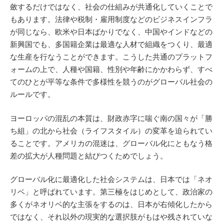
斂するだけではなく、社会の仕組みが共通化していくことで
もあります。法律や税制・雇用制度などのビジネスインフラ
が同じなら、欧米や日本ばかりでなく、中国やインドなどの
新興国でも、多国籍企業は最適な人材で組織をつくり、最適
な生産を行なうことができます。こうした共通のプラットフ
ォームの上で、人種や国籍、性別や年齢にかかわらず、すべ
てのひとが平等な条件で多様性を競うのがグローバル社会の
ルールです。
ヨーロッパの混乱の本質は、財政赤字に喘ぐ南の国々が「勝
ち組」の北から社会（ライフスタイル）の変革を迫られてい
ることです。アメリカの混迷は、グローバル化にともなう格
差の拡大が人種問題と結びつくためでしょう。
グローバル化に最適化した社会システムは、日本では「ネオ
リベ」と呼ばれています。第三極をはじめとして、政治家の
多くがネオリベ的な主張をするのは、日本が右傾化したから
ではなく、それ以外の現実的な選択肢がもはや残されていな