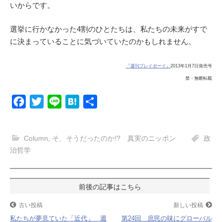
いからです。
選挙に行かなかった4割のひとたちは、私たちの未来がすで
に決まっていることに気づいていたのかもしれません。
『週刊プレイボーイ』
2013年1月7日発売号
禁・無断転載
F
T
L
H
共
a
w
i
a
有
c
i
n
t
Column
,
そ、そうだったのか!? 真実のニッポン
政
e
t
e
e
治哲学
b
t
n
o
e
a
投
o
r
k
稿
古い投稿
新しい投稿
私たちが夢見ていた「近代」 週
第24回 庶民の味にグローバル