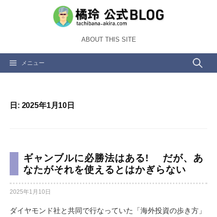
コ
ン
テ
ABOUT THIS SITE
ン
ツ
検
メニュー
へ
ス
索:
キ
ッ
日:
2025年1月10日
プ
ギャンブルに必勝法はある! だが、あ
なたがそれを使えるとはかぎらない
2025年1月10日
ダイヤモンド社と共同で行なっていた「海外投資の歩き方」