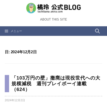
コ
ン
テ
ABOUT THIS SITE
ン
ツ
検
メニュー
へ
ス
索:
キ
ッ
日:
2024年12月2日
プ
「103万円の壁」撤廃は現役世代への大
規模減税 週刊プレイボーイ連載
（624）
2024年12月2日