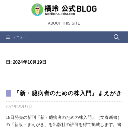
コ
ン
テ
ABOUT THIS SITE
ン
ツ
検
メニュー
へ
ス
索:
キ
ッ
日:
2024年10月19日
プ
『新・臆病者のための株入門』まえがき
2024年10月19日
18日発売の新刊『新・臆病者のための株入門』（文春新書）
の「新版・まえがき」を出版社の許可を得て掲載します。書