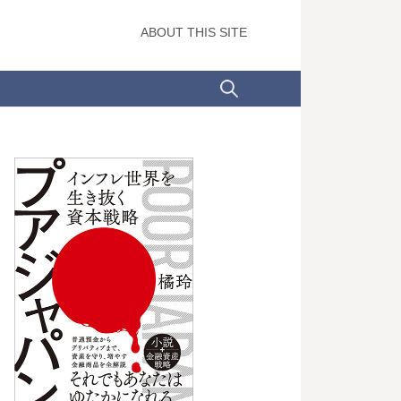
ABOUT THIS SITE
検
索: