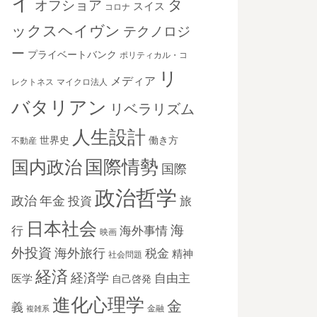
イ
タ
オフショア
スイス
コロナ
ックスヘイヴン
テクノロジ
ー
プライベートバンク
ポリティカル・コ
リ
メディア
レクトネス
マイクロ法人
バタリアン
リベラリズム
人生設計
世界史
働き方
不動産
国際情勢
国内政治
国際
政治哲学
政治
年金
投資
旅
日本社会
海
海外事情
行
映画
外投資
海外旅行
税金
精神
社会問題
経済
経済学
自由主
医学
自己啓発
進化心理学
金
義
金融
複雑系