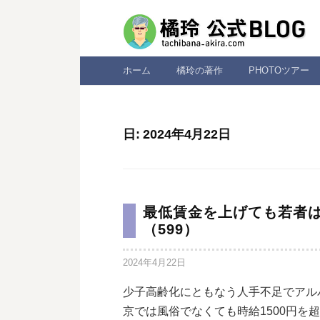
コ
ン
テ
ン
ホーム
橘玲の著作
PHOTOツアー
ツ
へ
ス
日:
2024年4月22日
キ
ッ
プ
最低賃金を上げても若者
（599）
2024年4月22日
少子高齢化にともなう人手不足でアル
京では風俗でなくても時給1500円を