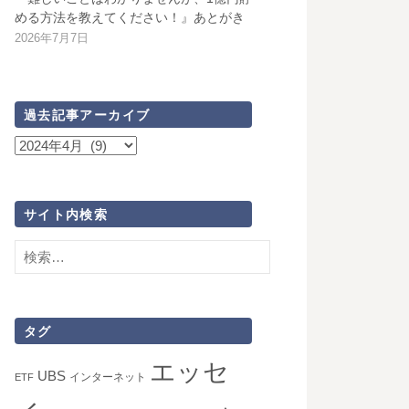
める方法を教えてください！』あとがき
2026年7月7日
過去記事アーカイブ
過
去
記
事
サイト内検索
ア
検
ー
索:
カ
イ
ブ
タグ
エッセ
UBS
インターネット
ETF