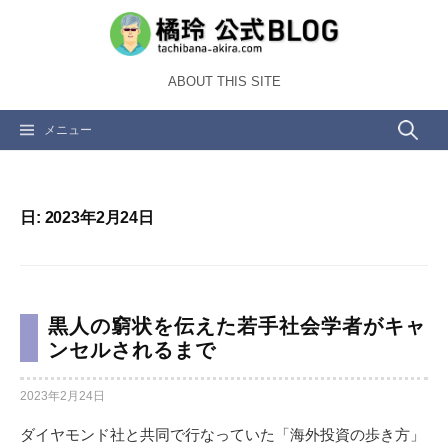
コ
ン
テ
ABOUT THIS SITE
ン
ツ
検
メニュー
へ
ス
索:
キ
ッ
日:
2023年2月24日
プ
黒人の窮状を伝えた若手社会学者がキャ
ンセルされるまで
2023年2月24日
ダイヤモンド社と共同で行なっていた「海外投資の歩き方」