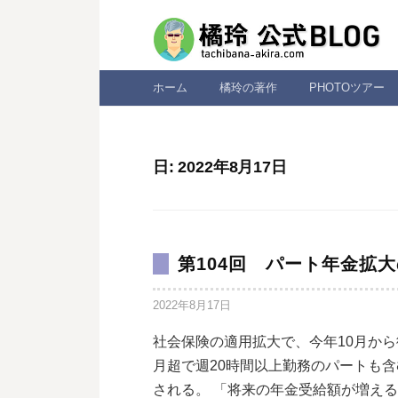
コ
ン
テ
ン
ホーム
橘玲の著作
PHOTOツアー
ツ
へ
ス
日:
2022年8月17日
キ
ッ
プ
第104回 パート年金拡
2022年8月17日
社会保険の適用拡大で、今年10月から
月超で週20時間以上勤務のパートも
される。 「将来の年金受給額が増え