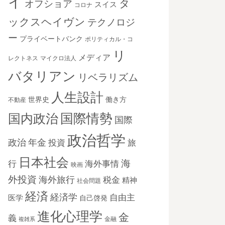
イ
タ
オフショア
スイス
コロナ
ックスヘイヴン
テクノロジ
ー
プライベートバンク
ポリティカル・コ
リ
メディア
レクトネス
マイクロ法人
バタリアン
リベラリズム
人生設計
世界史
働き方
不動産
国際情勢
国内政治
国際
政治哲学
政治
年金
投資
旅
日本社会
海
海外事情
行
映画
外投資
海外旅行
税金
精神
社会問題
経済
経済学
自由主
医学
自己啓発
進化心理学
金
義
金融
複雑系