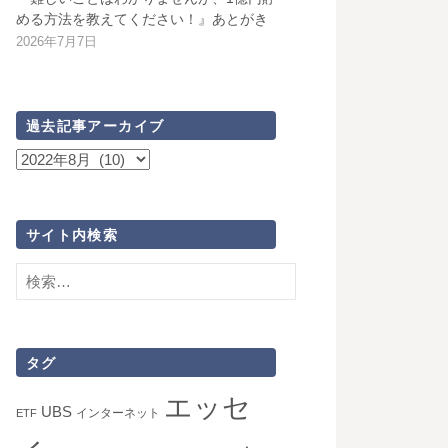
める方法を教えてください！』あとがき
2026年7月7日
過去記事アーカイブ
過
去
記
事
サイト内検索
ア
検
ー
索:
カ
イ
ブ
タグ
エッセ
UBS
インターネット
ETF