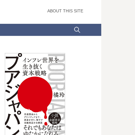
ABOUT THIS SITE
検
索: