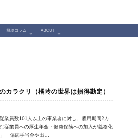
橘玲コラム
ABOUT
大のカラクリ（橘玲の世界は損得勘定）
従業員数101人以上の事業者に対し、雇用期間2カ
含む従業員への厚生年金・健康保険への加入が義務化
る」「傷病手当金や出…