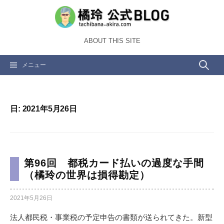
コ
ン
テ
ABOUT THIS SITE
ン
ツ
検
メニュー
へ
ス
索:
キ
ッ
日:
2021年5月26日
プ
第96回 都税カード払いの過度な手間
（橘玲の世界は損得勘定）
2021年5月26日
法人都民税・事業税の予定申告の書類が送られてきた。新型