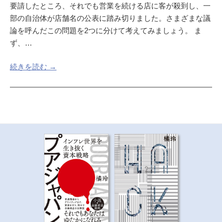
要請したところ、それでも営業を続ける店に客が殺到し、一
部の自治体が店舗名の公表に踏み切りました。さまざまな議
論を呼んだこの問題を2つに分けて考えてみましょう。 ま
ず、…
続きを読む →