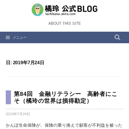
コ
ン
テ
ABOUT THIS SITE
ン
ツ
検
メニュー
へ
ス
索:
キ
ッ
日:
2019年7月24日
プ
第84回 金融リテラシー 高齢者にこ
そ（橘玲の世界は損得勘定）
2019年7月24日
かんぽ生命保険が、保険の乗り換えで顧客が不利益を被った