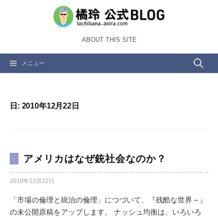
コ
ン
テ
ABOUT THIS SITE
ン
ツ
検
メニュー
へ
ス
索:
キ
ッ
日:
2010年12月22日
プ
アメリカはなぜ銃社会なのか？
2010年12月22日
「市場の倫理と統治の倫理」につづいて、『残酷な世界～』
の未公開原稿をアップします。 ナッシュ均衡は、いろいろ