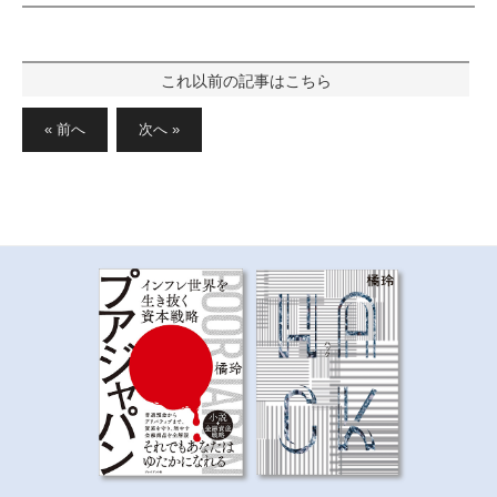
投
稿
« 前へ
次へ »
の
ペ
ー
ジ
送
り