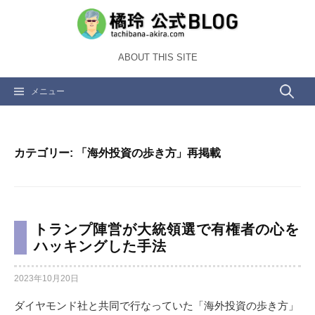
コ
ン
テ
ABOUT THIS SITE
ン
ツ
検
メニュー
へ
ス
索:
キ
ッ
カテゴリー:
「海外投資の歩き方」再掲載
プ
トランプ陣営が大統領選で有権者の心を
ハッキングした手法
2023年10月20日
ダイヤモンド社と共同で行なっていた「海外投資の歩き方」