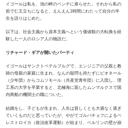
イゴールは私を、池の畔のベンチに座らせた。それから私の
前で仁王立ちになると、えんえん1時間にわたって自分の半
生を語りはじめた。
以下は、社会主義から資本主義へという価値観の大転換を経
験した一人のロシア人の物語だ。
リチャード・ギアが開いたパーティ
イゴールはサンクトペテルブルグで、エンジニアの父親と教
師の母親の家庭に生まれ、なんの疑問も持たずにピオネール
（少年団）からコムソモール（共産党青年団）に入団し、理
工系の大学を卒業すると、北極海に面したムンマルクスで国
内商船の機関士の職についた。
結婚をし、子どもが生まれ、人生は貧しくとも大過なく過ぎ
ていくものだと思っていたが、やがてゴルバチョフによるペ
レストロイカ（政治改革運動）が始まり、ベルリンの壁が崩