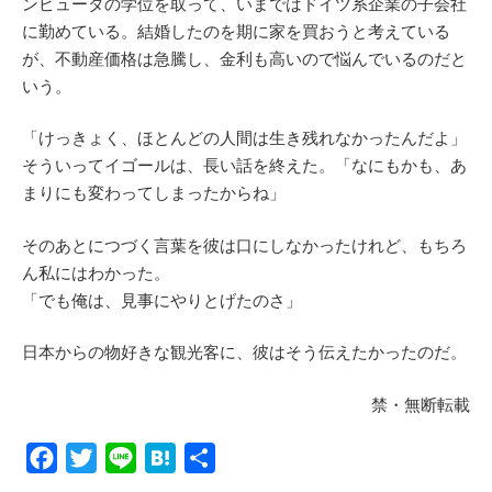
ンピュータの学位を取って、いまではドイツ系企業の子会社
に勤めている。結婚したのを期に家を買おうと考えている
が、不動産価格は急騰し、金利も高いので悩んでいるのだと
いう。
「けっきょく、ほとんどの人間は生き残れなかったんだよ」
そういってイゴールは、長い話を終えた。「なにもかも、あ
まりにも変わってしまったからね」
そのあとにつづく言葉を彼は口にしなかったけれど、もちろ
ん私にはわかった。
「でも俺は、見事にやりとげたのさ」
日本からの物好きな観光客に、彼はそう伝えたかったのだ。
禁・無断転載
F
T
L
H
共
a
w
i
a
有