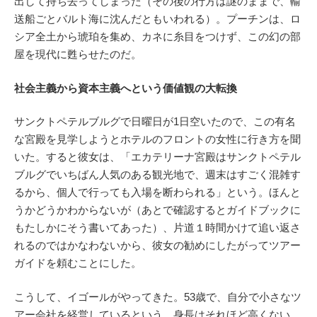
出して持ち去ってしまった（その後の行方は謎のままで、輸
送船ごとバルト海に沈んだともいわれる）。プーチンは、ロ
シア全土から琥珀を集め、カネに糸目をつけず、この幻の部
屋を現代に甦らせたのだ。
社会主義から資本主義へという価値観の大転換
サンクトペテルブルグで日曜日が1日空いたので、この有名
な宮殿を見学しようとホテルのフロントの女性に行き方を聞
いた。すると彼女は、「エカテリーナ宮殿はサンクトペテル
ブルグでいちばん人気のある観光地で、週末はすごく混雑す
るから、個人で行っても入場を断わられる」という。ほんと
うかどうかわからないが（あとで確認するとガイドブックに
もたしかにそう書いてあった）、片道１時間かけて追い返さ
れるのではかなわないから、彼女の勧めにしたがってツアー
ガイドを頼むことにした。
こうして、イゴールがやってきた。53歳で、自分で小さなツ
アー会社を経営しているという。身長はそれほど高くない