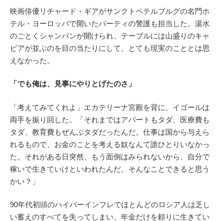
映画俳優リチャード・ギアがサンクトペテルブルグの名門ホ
テル・ヨーロッパで開いたパーティの警護も担当した。湯水
のごとくシャンパンが開けられ、テーブルには山盛りのキャ
ビアが並ぶのを目の当たりにして、とても現実のこととは思
えなかった。
「でも俺は、見事にやりとげたのさ」
「考えてみてくれよ」エカテリーナ宮殿を背に、イゴールは
両手を振り回した。「それまではアパートもタダ、医療費も
タダ、教育費もぜんぶタダだったんだ。仕事は国から与えら
れるもので、お金のことを考える奴なんて誰ひとりいなかっ
た。それがある日突然、もう面倒はみられないから、自分で
稼いで生きていけといわれたんだ。そんなことできると思う
かい？」
90年代初頭のハイパーインフレでほとんどのロシア人は乏し
い蓄えのすべてを失ってしまい、年金だけを頼りに生きてい