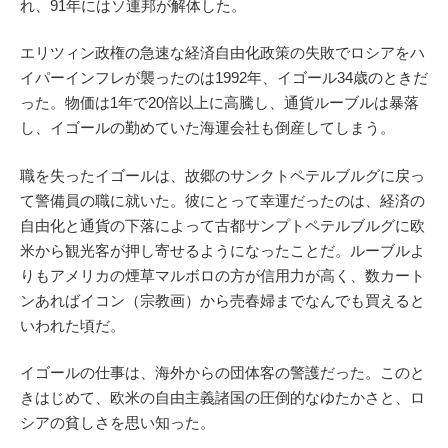
れ、91年にはソ連邦が解体した。
エリツィン政権の急速な経済自由化政策の失敗でロシアをハ
イパーインフレが襲ったのは1992年、イゴール34歳のときだ
った。物価は1年で20倍以上に高騰し、通貨ルーブルは暴落
し、イゴールの勤めていた海運会社も倒産してしまう。
職を失ったイゴールは、故郷のサンクトペテルブルグに戻っ
て警備員の職に就いた。彼にとって幸運だったのは、経済の
自由化と通貨の下落によって古都サンプトペテルブルグに欧
米から観光客が押し寄せるようになったことだ。ルーブルよ
りもアメリカの煙草マルボロの方が信用力が高く、数カート
ンあればイコン（宗教画）から売春婦までなんでも買えると
いわれた頃だ。
イゴールの仕事は、海外からの団体客の警護だった。このと
きはじめて、欧米の自由主義諸国の圧倒的なゆたかさと、ロ
シアの貧しさを思い知った。