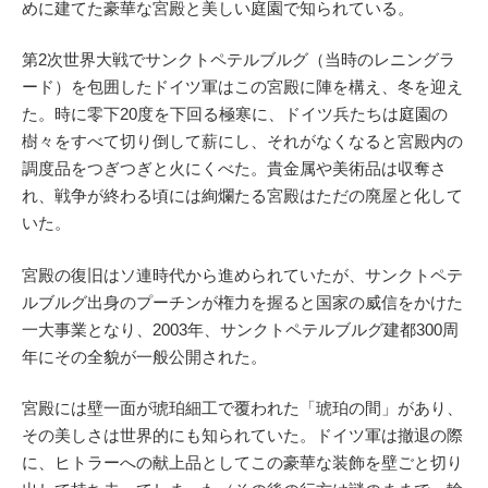
めに建てた豪華な宮殿と美しい庭園で知られている。
第2次世界大戦でサンクトペテルブルグ（当時のレニングラ
ード）を包囲したドイツ軍はこの宮殿に陣を構え、冬を迎え
た。時に零下20度を下回る極寒に、ドイツ兵たちは庭園の
樹々をすべて切り倒して薪にし、それがなくなると宮殿内の
調度品をつぎつぎと火にくべた。貴金属や美術品は収奪さ
れ、戦争が終わる頃には絢爛たる宮殿はただの廃屋と化して
いた。
宮殿の復旧はソ連時代から進められていたが、サンクトペテ
ルブルグ出身のプーチンが権力を握ると国家の威信をかけた
一大事業となり、2003年、サンクトペテルブルグ建都300周
年にその全貌が一般公開された。
宮殿には壁一面が琥珀細工で覆われた「琥珀の間」があり、
その美しさは世界的にも知られていた。ドイツ軍は撤退の際
に、ヒトラーへの献上品としてこの豪華な装飾を壁ごと切り