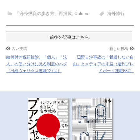
c
i
n
t
「海外投資の歩き方」再掲載
,
Column
海外旅行
e
t
e
e
b
t
n
o
e
a
投
o
r
稿
古い投稿
新しい投稿
k
給付付き税額控除、「個人」「法
辺野古沖事故の「報道しない自
ナ
人」の使い分けに見る制度のバグ
由」とメディアの末路（週刊プレ
（日経ヴェリタス連載127回）
イボーイ連載682）
ビ
ゲ
ー
シ
ョ