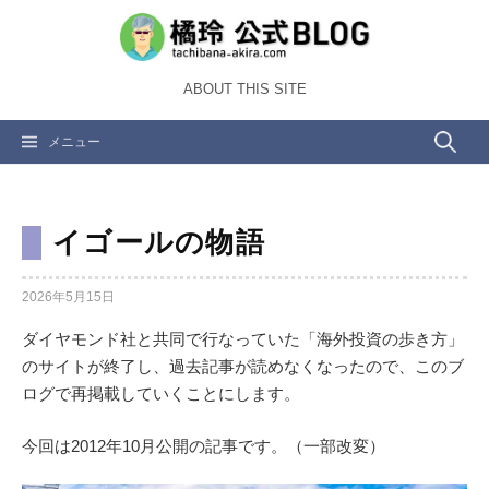
コ
ン
テ
ABOUT THIS SITE
ン
ツ
検
メニュー
へ
ス
索:
キ
ッ
イゴールの物語
プ
2026年5月15日
ダイヤモンド社と共同で行なっていた「海外投資の歩き方」
のサイトが終了し、過去記事が読めなくなったので、このブ
ログで再掲載していくことにします。
今回は2012年10月公開の記事です。（一部改変）