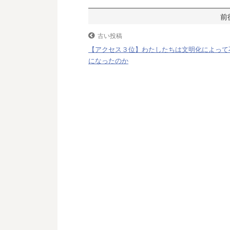
o
e
a
投
o
r
稿
古い投稿
k
【アクセス３位】わたしたちは文明化によって
ナ
になったのか
ビ
ゲ
ー
シ
ョ
ン