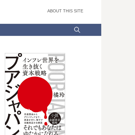
ABOUT THIS SITE
検
索: