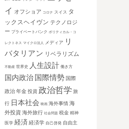
イ
タ
オフショア
スイス
コロナ
ックスヘイヴン
テクノロジ
ー
プライベートバンク
ポリティカル・コ
リ
メディア
レクトネス
マイクロ法人
バタリアン
リベラリズム
人生設計
世界史
働き方
不動産
国際情勢
国内政治
国際
政治哲学
政治
年金
投資
旅
日本社会
海
海外事情
行
映画
外投資
海外旅行
税金
精神
社会問題
経済
経済学
自由主
医学
自己啓発