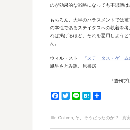
のが効果的な戦略になっても不思議は
もちろん、大半のハラスメントでは被
の本性であるステイタスへの執着を考
れば掲げるほど、それを悪用しようと
ん。
ウィル・ストー
『ステータス・ゲーム
風早さとみ訳、原書房
『週刊プレ
F
T
L
H
共
a
w
i
a
有
c
i
n
t
Column
,
そ、そうだったのか!? 真
e
t
e
e
b
t
n