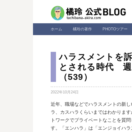
コ
ン
テ
ン
ホーム
橘玲の著作
PHOTOツアー
ツ
へ
ス
ハラスメントを
キ
とされる時代 週
ッ
（539）
プ
2022年10月24日
近年、職場などでハラスメントの新し
ラ、カスハラくらいまではわかります
トワークでプライベートなことを質問
す。「エンハラ」は「エンジョイハラ