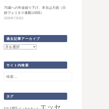
75歳への年金繰り下げ、本当は大損（日
経ヴェリタス連載128回）
2026年7月8日
過去記事アーカイブ
過
去
記
事
サイト内検索
ア
検
ー
索:
カ
イ
ブ
タグ
エッセ
UBS
インターネット
ETF