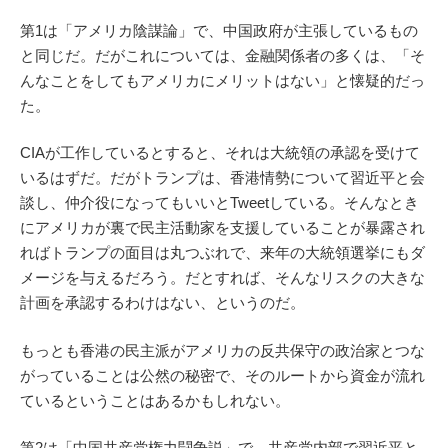
第1は「アメリカ陰謀論」で、中国政府が主張しているもの
と同じだ。だがこれについては、金融関係者の多くは、「そ
んなことをしてもアメリカにメリットはない」と懐疑的だっ
た。
CIAが工作しているとすると、それは大統領の承認を受けて
いるはずだ。だがトランプは、香港情勢について習近平と会
談し、仲介役になってもいいとTweetしている。そんなとき
にアメリカが裏で民主活動家を支援していることが暴露され
ればトランプの面目は丸つぶれで、来年の大統領選挙にもダ
メージを与えるだろう。だとすれば、そんなリスクの大きな
計画を承認するわけはない、というのだ。
もっとも香港の民主派がアメリカの反共保守の政治家とつな
がっていることは公然の秘密で、そのルートから資金が流れ
ているということはあるかもしれない。
第2は「中国共産党権力闘争説」で、共産党内部で習近平と