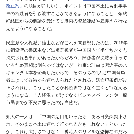
改正案」
の項目が詳しい）、ポイントは中国本土にも刑事事
件の容疑者を引き渡すことができるようになることと、条約
締結国からの要請を受けて香港内の資産凍結や差押えを行な
えるようになることだ。
民主派や人権派弁護士などがこれを問題視したのは、2016年
に銅鑼湾の書店主など出版関係者が中国国内で半年ちかくも
拘束される事件があったからだろう。関係者が沈黙を守って
いるため真相は明らかではないが、拘束の理由は習近平のス
キャンダル本を企画したからで、そのうちの1人は中国当局
者によって香港から連れ去られたとされる。逃亡犯条例が改
正されれば、こうしたことが秘密裏ではなく堂々と行なえる
ようになる。「人権派」だけでなくビジネスパーソンや一般
市民までが不安に思ったのは当然だ。
知人の一人は、「中国の悪口をいったら、ある日突然拘束さ
れ、そのまま本土に連れて行かれるかもしれない」といった
が、これは大げさではなく、香港人のリアルな恐怖なのだろ