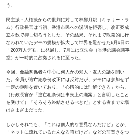
う。
民主派・人権派からの批判に対して林鄭月娥（キャリー・ラ
ム）行政長官は当初、香港市民への説明を拒否し、改正案成
立を数で押し切ろうとした。その結果、それまで散発的に行
なわれていたデモの規模が拡大して世界を驚かせた6月9日の
「200万人デモ」に発展し、7月には立法会（香港の議会議事
堂）が一時的に占拠されるに至った。
今回、金融関係者を中心に何人かの知人・友人の話を聞い
た。全員が逃亡犯条例改正には反対だが、デモには参加せず
一定の距離を置いており、「心情的には理解できる」から、
（行政長官が「逃亡犯条例は事実上の廃案」と言明したこと
を受けて）「そろそろ終結させるべきだ」とする者まで立場
はさまざまだった。
しかしそれでも、「これは個人的な意見なんだけど」とか、
「ネットに流れているたんなる噂だけど」などの前置きをつ