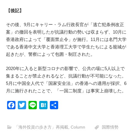
【後記】
その後、9月にキャリー・ラム行政長官が「逃亡犯条例改正
案」の撤回を表明したが抗議行動の勢いは収まらず、10月に
香港政府によって「覆面禁止令」が施行。11月には名門大学
である香港中文大学と香港理工大学で学生たちによる籠城が
起きたが、警察によって包囲・制圧された。
2020年に入ると新型コロナの影響で、公共の場に5人以上で
集まることが禁止されるなど、抗議行動が不可能になった。
5月に中国全人代で「国家安全法」の香港への適用が採択、6
月に施行されたことで、「一国二制度」は事実上崩壊した。
F
T
L
H
共
a
w
i
a
有
c
i
n
t
「海外投資の歩き方」再掲載
,
Column
国際情勢
e
t
e
e