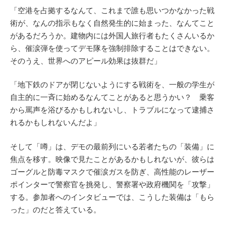
「空港を占拠するなんて、これまで誰も思いつかなかった戦
術が、なんの指示もなく自然発生的に始まった、なんてこと
があるだろうか。建物内には外国人旅行者もたくさんいるか
ら、催涙弾を使ってデモ隊を強制排除することはできない。
そのうえ、世界へのアピール効果は抜群だ」
「地下鉄のドアが閉じないようにする戦術を、一般の学生が
自主的に一斉に始めるなんてことがあると思うかい？ 乗客
から罵声を浴びるかもしれないし、トラブルになって逮捕さ
れるかもしれないんだよ」
そして「噂」は、デモの最前列にいる若者たちの「装備」に
焦点を移す。映像で見たことがあるかもしれないが、彼らは
ゴーグルと防毒マスクで催涙ガスを防ぎ、高性能のレーザー
ポインターで警察官を挑発し、警察署や政府機関を「攻撃」
する。参加者へのインタビューでは、こうした装備は「もら
った」のだと答えている。