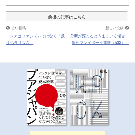
b
t
n
o
e
a
投
o
r
稿
古い投稿
新しい投稿
k
ロシアはファシズムではなく「反
分断が深まるとうまくいく場合
ナ
リベラリズム」
週刊プレイボーイ連載（533）
ビ
ゲ
ー
シ
ョ
ン