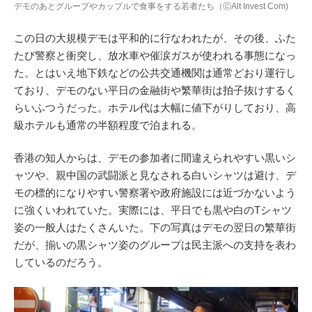
デモのあとグループやカップルで食事をする若者たち（ⒸAlt Invest Com)
この日の大規模デモは平和的に行なわれたが、その後、ふた
たび警察と衝突し、放水車や催涙ガスが使われる事態になっ
た。とはいえ地下鉄などの公共交通機関は通常どおり運行し
ており、デモのない平日の金融街や繁華街は拍子抜けするく
らいふつうだった。ホテル代は大幅に値下がりしており、高
級ホテルも通常の半額程度で泊まれる。
香港の知人からは、デモの参加者に間違えられやすい黒いシ
ャツや、親中国の武闘派と見なされる白いシャツは避け、デ
モの標的になりやすい警察署や政府施設には近づかないよう
に強くいわれていた。実際には、平日でも黒や白のTシャツ
姿の一般人はたくさんいた。下の写真はデモの翌日の繁華街
だが、揃いの黒シャツ姿のグループは民主派への支持を表わ
しているのだろう。