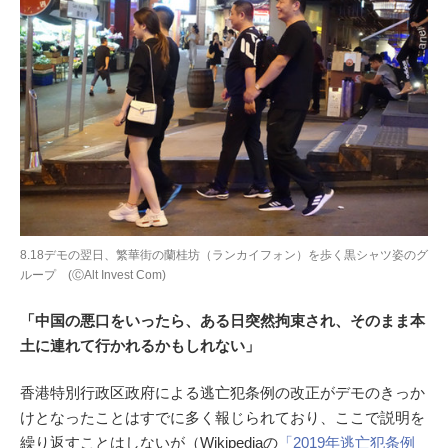
8.18デモの翌日、繁華街の蘭桂坊（ランカイフォン）を歩く黒シャツ姿のグ
ループ (ⒸAlt Invest Com)
「中国の悪口をいったら、ある日突然拘束され、そのまま本
土に連れて行かれるかもしれない」
香港特別行政区政府による逃亡犯条例の改正がデモのきっか
けとなったことはすでに多く報じられており、ここで説明を
繰り返すことはしないが（Wikipediaの
「2019年逃亡犯条例