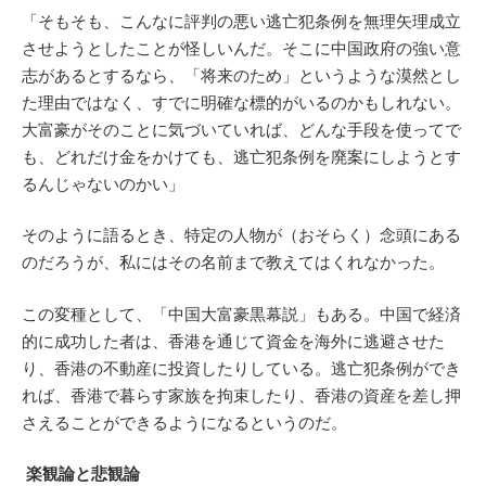
「そもそも、こんなに評判の悪い逃亡犯条例を無理矢理成立
させようとしたことが怪しいんだ。そこに中国政府の強い意
志があるとするなら、「将来のため」というような漠然とし
た理由ではなく、すでに明確な標的がいるのかもしれない。
大富豪がそのことに気づいていれば、どんな手段を使ってで
も、どれだけ金をかけても、逃亡犯条例を廃案にしようとす
るんじゃないのかい」
そのように語るとき、特定の人物が（おそらく）念頭にある
のだろうが、私にはその名前まで教えてはくれなかった。
この変種として、「中国大富豪黒幕説」もある。中国で経済
的に成功した者は、香港を通じて資金を海外に逃避させた
り、香港の不動産に投資したりしている。逃亡犯条例ができ
れば、香港で暮らす家族を拘束したり、香港の資産を差し押
さえることができるようになるというのだ。
楽観論と悲観論