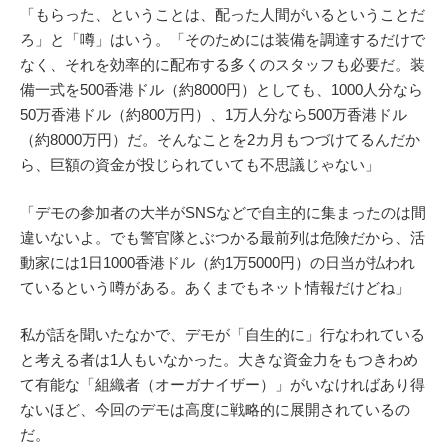
「もらった、ということは、配った人間がいるということだ
ろ」と「噂」はいう。「そのためには装備を調達するだけで
なく、それを効率的に配布する多くのスタッフも必要だ。装
備一式を500香港ドル（約8000円）としても、1000人分なら
50万香港ドル（約800万円）、1万人分なら500万香港ドル
（約8000万円）だ。そんなことを2カ月もつづけてるんだか
ら、巨額の資金が投じられていても不思議じゃない」
「デモの参加者の大半がSNSなどで自主的に集まったのは間
違いないよ。でも警官隊とぶつかる最前列は危険だから、活
動家には1日1000香港ドル（約1万5000円）の日当が払われ
ているという噂がある。あくまでもネット情報だけどね」
私が話を聞いたなかで、デモが「自生的に」行なわれている
と考える者は1人もいなかった。大きな資金力をもつきわめ
て有能な「組織者（オーガナイザー）」がいなければあり得
ないほど、今回のデモは高度に戦略的に展開されているの
だ。