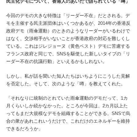
民主化デモについて、香港人のあいだで語られている「噂」
今回のデモの大きな特徴は「リーダー不在」だとされる。デ
モを主催する民主派団体はいくつかあるが、2014年の香港反
政府デモ（雨傘運動）のときのようなリーダーがいるわけで
はなく、交渉相手がいないことが香港政府の対応を難しくし
ている。これはジレジョーヌ（黄色ベスト）デモに苦慮する
フランス政府と同じで、SNSを駆使した新しいタイプの「リ
ーダー不在の抗議行動」といえるかもしれない。
しかし、私が話を聞いた知人たちはいちようにこうした見解
を否定した。そして、次のような「噂」を教えてくれた。
「それなりに統制のとれていた雨傘運動のデモだって、1カ
月くらいしか続かなかった。ところが今回は、2カ月以上た
ってもまだ大規模なデモを組織することができる。SNSで烏
合の衆があれこれいうだけで、これだけのエネルギーを維持
できるだろうか」