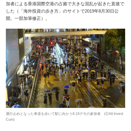
加者による香港国際空港の占拠で大きな混乱が起きた直後で
した（「海外投資の歩き方」のサイトで2019年8月30日公
開。一部加筆修正）。
通行止めとなった車道を歩いて駅に向かう8.18デモの参加者 (ⒸAlt Invest
Com)