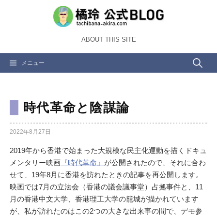
コ
ン
テ
ABOUT THIS SITE
ン
ツ
検
メニュー
へ
ス
索:
キ
ッ
時代革命と陰謀論
プ
2022年8月27日
2019年から香港で始まった大規模な民主化運動を描くドキュ
メンタリー映画
『時代革命』
が公開されたので、それに合わ
せて、19年8月に香港を訪れたときの記事を再公開します。
映画では7月の立法会（香港の議会議事堂）占拠事件と、11
月の香港中文大学、香港理工大学の籠城が描かれています
が、私が訪れたのはこの2つの大きな出来事の間で、デモ参