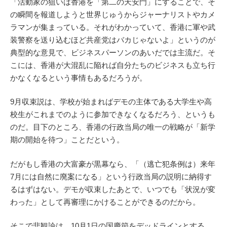
「活動家の狙いは香港を「第二の天安門」にすることで、そ
の瞬間を報道しようと世界じゅうからジャーナリストやカメ
ラマンが集まっている。それがわかっていて、香港に軍や武
装警察を送り込むほど共産党はバカじゃないよ」というのが
典型的な意見で、ビジネスパーソンのあいだでは主流だ。そ
こには、香港が大混乱に陥れば自分たちのビジネスも立ち行
かなくなるという事情もあるだろうが。
9月収束説は、学校が始まればデモの主体である大学生や高
校生がこれまでのように参加できなくなるだろう、というも
のだ。目下のところ、香港の行政当局の唯一の戦略が「新学
期の開始を待つ」ことだという。
だがもし香港の大富豪が黒幕なら、「（逃亡犯条例は）来年
7月には自然に廃案になる」という行政当局の説明に納得す
るはずはない。デモが収束したあとで、いつでも「状況が変
わった」として再審理にかけることができるのだから。
そこで悲観論は、10月1日の国慶節をデッドラインとする。