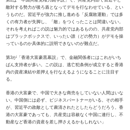
敵対する勢力が後ろ盾となってデモを行なわせている、とい
うものだ。習近平が強力に推し進める「反腐敗運動」では多
くの有力者が失脚し、「敵」をつくったことは間違いない。
それを考えればこの説は魅力的ではあるものの、共産党内部
はブラックボックスで、いったい誰（どの勢力）がデモを操
っているのか具体的に説明できないのが難点だ。
第3が「香港大富豪黒幕説」で、金融関係者にはこれがいち
ばん支持者が多い。この説は、逃亡犯条例が成立すると香港
内の資産凍結や差押えを行なえるようになることに注目す
る。
香港の大富豪で、中国で大きな商売をしていない人間はいな
い。中国側には必ず、ビジネスパートナーがいる。その相手
が、習近平の政敵として粛清されたとしたらどうだろう。香
港の大富豪であっても、共産党は容赦なく中国に連行し、不
動産など香港の資産を差し押さえるかもしれない」