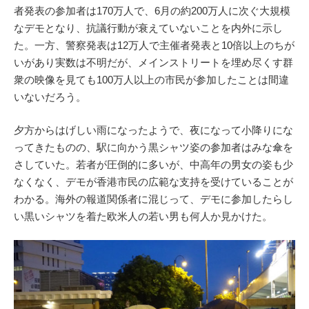
者発表の参加者は170万人で、6月の約200万人に次ぐ大規模
なデモとなり、抗議行動が衰えていないことを内外に示し
た。一方、警察発表は12万人で主催者発表と10倍以上のちが
いがあり実数は不明だが、メインストリートを埋め尽くす群
衆の映像を見ても100万人以上の市民が参加したことは間違
いないだろう。
夕方からはげしい雨になったようで、夜になって小降りにな
ってきたものの、駅に向かう黒シャツ姿の参加者はみな傘を
さしていた。若者が圧倒的に多いが、中高年の男女の姿も少
なくなく、デモが香港市民の広範な支持を受けていることが
わかる。海外の報道関係者に混じって、デモに参加したらし
い黒いシャツを着た欧米人の若い男も何人か見かけた。