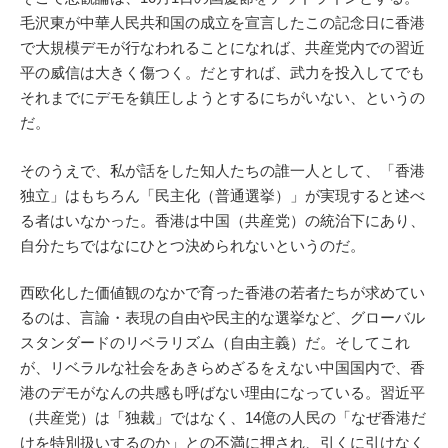
毛沢東が中華人民共和国の成立を宣言したこの記念日に香港
で大規模デモが行なわれることになれば、共産党内での習近
平の威信は大きく傷つく。だとすれば、武力を投入してでも
それまでにデモを鎮圧しようとするにちがいない、というの
だ。
そのうえで、私が話をした知人たちの誰一人として、「香港
独立」はもちろん「民主化（普通選挙）」が実現すると述べ
る者はいなかった。香港は中国（共産党）の統治下にあり、
自分たちではなにひとつ決められないというのだ。
西欧化した価値観のなかで育った香港の若者たちが求めてい
るのは、言論・表現の自由や民主的な選挙など、グローバル
スタンダードのリベラリズム（自由主義）だ。そしてこれ
が、リベラルな社会をあきらめざるをえない中国国内で、香
港のデモがなんの共感も呼ばない理由になっている。習近平
（共産党）は「独裁」ではなく、14億の人民の「なぜ香港だ
けを特別扱いするのか」との不満に押され、引くに引けなく