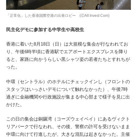
「正常化」した香港国際空港の出発ロビー (ⒸAlt Invest Com)
民主化デモに参加する中学生や高校生
香港に着いた8月18日（日）は大規模な集会が行なわれてお
り、午後6時半頃に香港駅でエアポートエクスプレスを降り
ると、家路に向かうらしい黒シャツ姿の若者たちとすれちが
った。
中環（セントラル）のホテルにチェックインし（フロントの
スタッフはいっさいデモについて触れなかった）、午後7時
過ぎに金融機関や行政施設が集まる中心部まで様子を見に出
かけた。
この日の集会は銅鑼湾（コーズウェイベイ）にあるヴィクト
リアパークで行なわれ、その後、警察の許可を受けないまま
中環に向けて行進したが、大きな混乱は起きなかった。主催