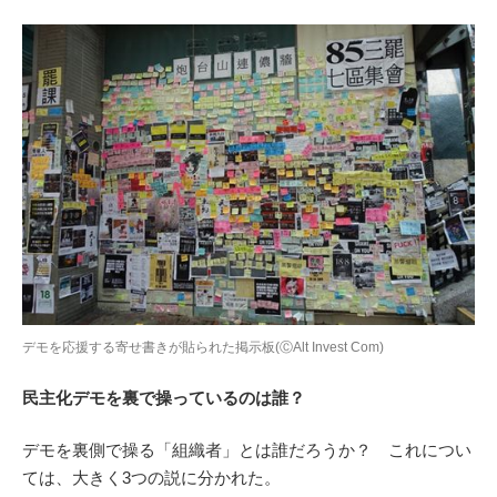
デモを応援する寄せ書きが貼られた掲示板(ⒸAlt Invest Com)
民主化デモを裏で操っているのは誰？
デモを裏側で操る「組織者」とは誰だろうか？ これについ
ては、大きく3つの説に分かれた。