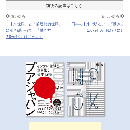
投
o
r
k
稿
古い投稿
新しい投稿
「未来世界」と「前近代的世界」
日本の未来は明るい（『働き方
ナ
に引き裂かれて（『働き方
2.0vs4.0』おわりに）
2.0vs4.0』はじめに）
ビ
ゲ
ー
シ
ョ
ン