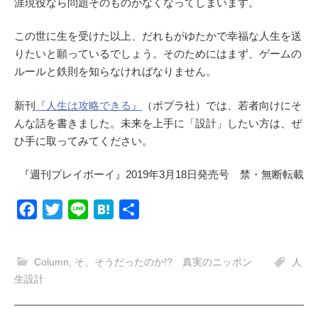
涯現役なら問題そのものがなくなってしまいます。
この世に生を受けた以上、だれもがゆたかで幸福な人生を送
りたいと願っているでしょう。そのためにはまず、ゲームの
ルールと鉄則を知らなければなりません。
新刊
『人生は攻略できる』
（ポプラ社）では、若者向けにそ
んな話を書きました。未来を上手に「設計」したい方は、ぜ
ひ手に取ってみてください。
『週刊プレイボーイ』2019年3月18日発売号 禁・無断転載
F
T
L
H
共
a
w
i
a
有
c
i
n
t
Column
,
そ、そうだったのか!? 真実のニッポン
人
e
t
e
e
生設計
b
t
n
o
e
a