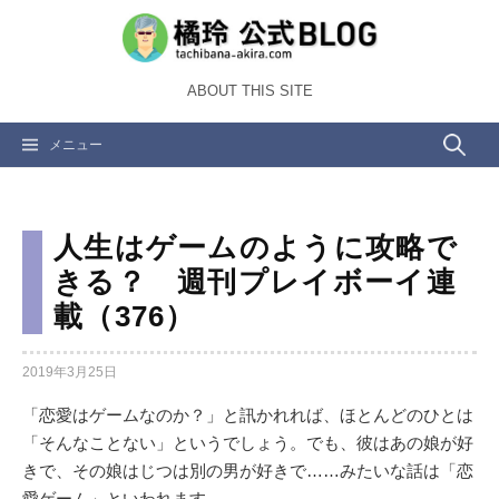
コ
ン
テ
ABOUT THIS SITE
ン
ツ
検
メニュー
へ
ス
索:
キ
ッ
人生はゲームのように攻略で
プ
きる？ 週刊プレイボーイ連
載（376）
2019年3月25日
「恋愛はゲームなのか？」と訊かれれば、ほとんどのひとは
「そんなことない」というでしょう。でも、彼はあの娘が好
きで、その娘はじつは別の男が好きで……みたいな話は「恋
愛ゲーム」といわれます。