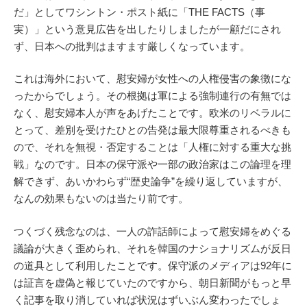
だ」としてワシントン・ポスト紙に「THE FACTS（事
実）」という意見広告を出したりしましたが一顧だにされ
ず、日本への批判はますます厳しくなっています。
これは海外において、慰安婦が女性への人権侵害の象徴にな
ったからでしょう。その根拠は軍による強制連行の有無では
なく、慰安婦本人が声をあげたことです。欧米のリベラルに
とって、差別を受けたひとの告発は最大限尊重されるべきも
ので、それを無視・否定することは「人権に対する重大な挑
戦」なのです。日本の保守派や一部の政治家はこの論理を理
解できず、あいかわらず“歴史論争”を繰り返していますが、
なんの効果もないのは当たり前です。
つくづく残念なのは、一人の詐話師によって慰安婦をめぐる
議論が大きく歪められ、それを韓国のナショナリズムが反日
の道具として利用したことです。保守派のメディアは92年に
は証言を虚偽と報じていたのですから、朝日新聞がもっと早
く記事を取り消していれば状況はずいぶん変わったでしょ