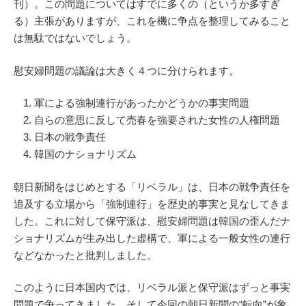
刊）。この問題についてはすでに多くの（というか多すぎ
る）主張がありますが、これを機に争点を整理してみること
は無駄ではないでしょう。
慰安婦問題の議論は大きく４つに分けられます。
軍による強制連行があったかどうかの事実問題
自らの意思に反して売春を強要された女性の人権問題
日本の戦争責任
韓国のナショナリズム
朝日新聞をはじめとする「リベラル」は、日本の戦争責任を
追及する立場から「強制連行」を歴史的事実と見なしてきま
した。これに対して保守派は、慰安婦問題は韓国の歪んだナ
ショナリズムが生み出した虚構で、軍による一般女性の連行
などなかったと批判しました。
このように日本国内では、リベラル派と保守派はずっと事実
問題で争ってきました。そして今回の朝日新聞の“転向”が象