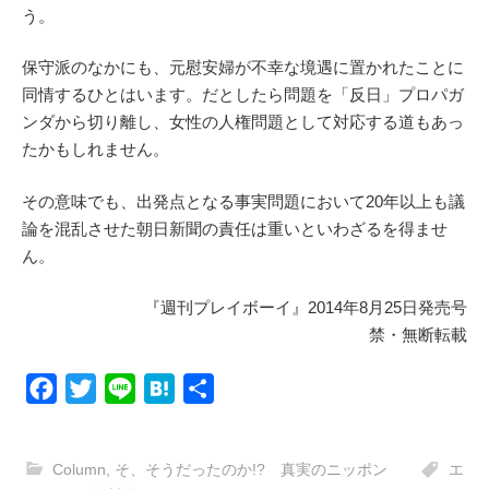
う。
保守派のなかにも、元慰安婦が不幸な境遇に置かれたことに
同情するひとはいます。だとしたら問題を「反日」プロパガ
ンダから切り離し、女性の人権問題として対応する道もあっ
たかもしれません。
その意味でも、出発点となる事実問題において20年以上も議
論を混乱させた朝日新聞の責任は重いといわざるを得ませ
ん。
『週刊プレイボーイ』2014年8月25日発売号
禁・無断転載
F
T
L
H
共
a
w
i
a
有
c
i
n
t
Column
,
そ、そうだったのか!? 真実のニッポン
エ
e
t
e
e