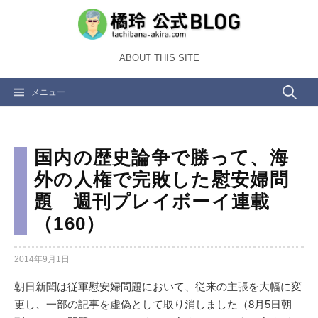
コ
ン
テ
ABOUT THIS SITE
ン
ツ
検
メニュー
へ
ス
索:
キ
ッ
国内の歴史論争で勝って、海
プ
外の人権で完敗した慰安婦問
題 週刊プレイボーイ連載
（160）
2014年9月1日
朝日新聞は従軍慰安婦問題において、従来の主張を大幅に変
更し、一部の記事を虚偽として取り消しました（8月5日朝