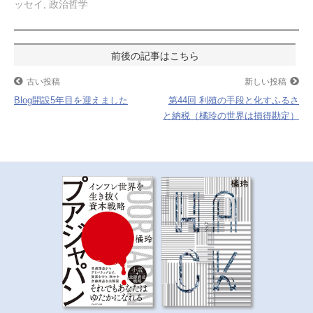
ッセイ
,
政治哲学
b
t
n
o
e
a
投
o
r
k
稿
古い投稿
新しい投稿
Blog開設5年目を迎えました
第44回 利殖の手段と化すふるさ
ナ
と納税（橘玲の世界は損得勘定）
ビ
ゲ
ー
シ
ョ
ン