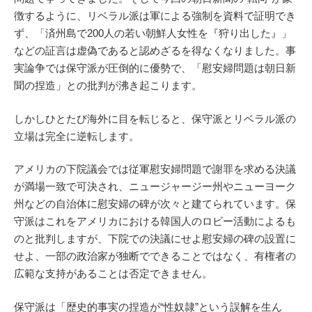
徴するように、リベラル派は軍による強制を資料で証明でき
ず、「済州島で200人の若い朝鮮人女性を『狩り出した』」
などの証言は虚偽であると認めざるを得なくなりました。事
実論争では保守派が圧倒的に優勢で、「慰安婦問題は朝日新
聞の捏造」との批判が沸き起こります。
しかしひとたび海外に目を転じると、保守派とリベラル派の
立場は完全に逆転します。
アメリカの下院議会では従軍慰安婦問題で謝罪を求める決議
が満場一致で可決され、ニュージャージー州やニューヨーク
州などの自治体に慰安婦の碑が次々と建てられています。保
守派はこれをアメリカにおける韓国人のロビー活動によるも
のと批判しますが、下院での決議にせよ慰安婦の碑の設置に
せよ、一部の政治家が独断でできることではなく、有権者の
広範な支持があることは否定できません。
保守派は「歴史的事実の捏造が“性奴隷”という誤解を生ん