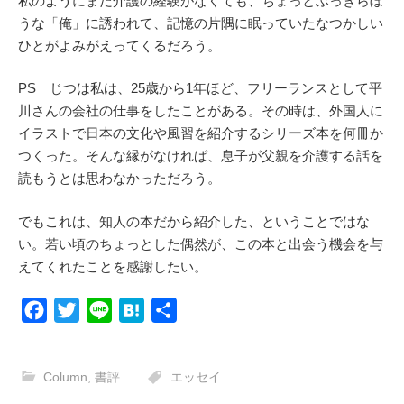
私のようにまだ介護の経験がなくても、ちょっとぶっきらぼ
うな「俺」に誘われて、記憶の片隅に眠っていたなつかしい
ひとがよみがえってくるだろう。
PS じつは私は、25歳から1年ほど、フリーランスとして平
川さんの会社の仕事をしたことがある。その時は、外国人に
イラストで日本の文化や風習を紹介するシリーズ本を何冊か
つくった。そんな縁がなければ、息子が父親を介護する話を
読もうとは思わなかっただろう。
でもこれは、知人の本だから紹介した、ということではな
い。若い頃のちょっとした偶然が、この本と出会う機会を与
えてくれたことを感謝したい。
F
T
L
H
共
a
w
i
a
有
c
i
n
t
Column
,
書評
エッセイ
e
t
e
e