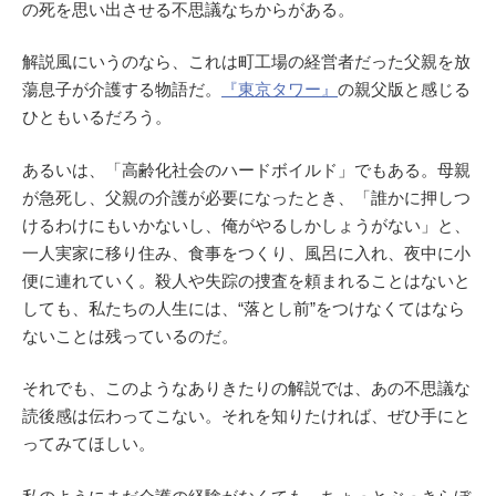
の死を思い出させる不思議なちからがある。
解説風にいうのなら、これは町工場の経営者だった
父親を
放
蕩息子が
介護する物語だ。
『東京タワー』
の親父版と感じる
ひともいるだろう。
あるいは、「高齢化社会のハードボイルド」でもある。母親
が急死し、父親の介護が必要になったとき、「誰かに押しつ
けるわけにもいかないし、俺がやるしかしょうがない」と、
一人実家に移り住み、食事をつくり、風呂に入れ、夜中に小
便に連れていく。殺人や失踪の捜査を頼まれることはないと
しても、
私たちの人生には、
“落とし前”をつけなくてはなら
ないことは残っているのだ。
それでも、このようなありきたりの解説では、あの不思議な
読後感は伝わってこない。それを知りたければ、ぜひ手にと
ってみてほしい。