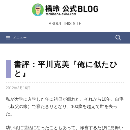
コ
ン
テ
ABOUT THIS SITE
ン
ツ
検
メニュー
へ
ス
索:
キ
ッ
書評：平川克美『俺に似たひ
プ
と』
2012年3月16日
私が大学に入学した年に祖母が倒れた。それから10年、自宅
（叔父の家）で寝たきりとなり、100歳を超えて世を去っ
た。
幼い頃に世話になったこともあって、帰省するたびに見舞い