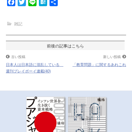
F
T
L
H
共
a
w
i
a
有
c
i
n
t
雑記
e
t
e
e
b
t
n
o
e
a
投
o
r
稿
古い投稿
新しい投稿
k
日本人は日本語に混乱している
「教育問題」に関するあれこれ
ナ
週刊プレイボーイ連載(40)
ビ
ゲ
ー
シ