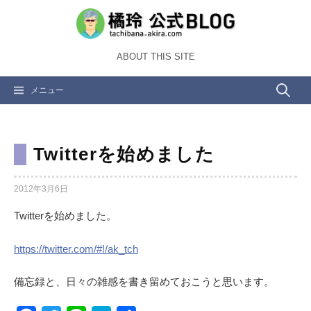
コ
ン
テ
ABOUT THIS SITE
ン
ツ
検
メニュー
へ
ス
索:
キ
ッ
Twitterを始めました
プ
2012年3月6日
Twitterを始めました。
https://twitter.com/#!/ak_tch
備忘録と、日々の雑感を書き留めておこうと思います。