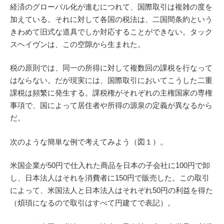
経済のグローバル化が進むにつれて、国際取引は複雑の度を
加えている。それに対して各国の税法は、二国間条約という
きわめて旧式な道具でしか対応することができない。タック
スヘイヴンは、この空隙から生まれた。
税の原則では、同一の所得に対して複数回の課税を行なって
はならない。だが現実には、国際取引においてこうした二重
課税は頻繁に発生する。課税権がそれぞれの主権国家の専権
事項で、国によって居住者や所得の源泉の定義が異なるから
だ。
次のような簡単な例で考えてみよう（図１）。
米国企業が50円で仕入れた商品を日本の子会社に100円で卸
し、日本法人はそれを消費者に150円で販売した。この取引
によって、米国法人と日本法人はそれぞれ50円の利益を得た
（煩瑣になるので取引はすべて円建てで表記）。