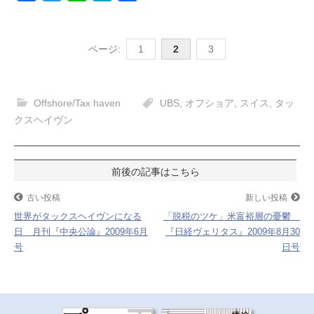
a
w
i
a
有
c
i
n
t
ページ:
1
2
3
e
t
e
e
b
t
n
o
e
a
Offshore/Tax haven
UBS
,
オフショア
,
スイス
,
タッ
o
r
クスヘイヴン
k
投
稿
古い投稿
新しい投稿
世界がタックスヘイヴンになる
「脱税のツケ」米富裕層の憂鬱
ナ
日 月刊『中央公論』2009年6月
『日経ヴェリタス』2009年8月30
号
日号
ビ
ゲ