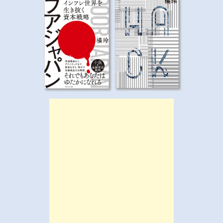
ー
シ
ョ
ン