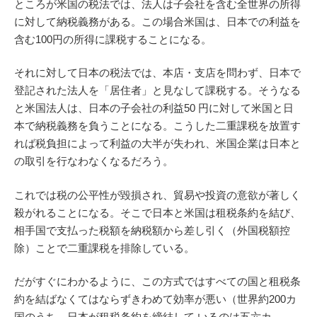
ところが米国の税法では、法人は子会社を含む全世界の所得
に対して納税義務がある。この場合米国は、日本での利益を
含む100円の所得に課税することになる。
それに対して日本の税法では、本店・支店を問わず、日本で
登記された法人を「居住者」と見なして課税する。そうなる
と米国法人は、日本の子会社の利益50 円に対して米国と日
本で納税義務を負うことになる。こうした二重課税を放置す
れば税負担によって利益の大半が失われ、米国企業は日本と
の取引を行なわなくなるだろう。
これでは税の公平性が毀損され、貿易や投資の意欲が著しく
殺がれることになる。そこで日本と米国は租税条約を結び、
相手国で支払った税額を納税額から差し引く（外国税額控
除）ことで二重課税を排除している。
だがすぐにわかるように、この方式ではすべての国と租税条
約を結ばなくてはならずきわめて効率が悪い（世界約200カ
国のうち、日本が租税条約を締結して いるのは五六カ