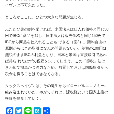
イヴンは不可欠だった。
ところがここに、ひとつ大きな問題が生じる。
ふたたび先の例を挙げれば、米国法人は仕入れ価格と同じ50
円でIBCに商品を卸し、日本法人は販売価格と同じ150円で
IBCから商品を仕入れることも できる（図3）。契約自由の
原則からはこの取引になんの問題もないが、差額の100円は
無税のままIBCの利益となり、日本と米国は直接取引であれ
ば得ら れたはずの税収を失ってしまう。この「節税」法は
きわめて簡単かつ強力なため、放置しておけば国際取引から
税金を得ることはできなくなる。
タックスヘイヴンは、その誕生からグローバルエコノミーに
組み込まれていた。やがてそれは、課税権という国家主権の
根幹を侵食していく。
F
T
L
H
共