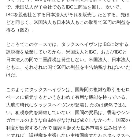
で、米国法人が子会社であるIBCに商品を卸し、次いで、
IBCを親会社とする日本法人がそれを販売し たとする。先ほ
どと同じく、米国法人も日本法人もこの取引で50円の利益を
得る（図2）。
ところでこのケースでは、タックスヘイヴンはIBCに対する
課税権を放棄しているから、米国法人とIBC、およびIBCと
日本法人の間で二重課税は発生しない。米国法人、日本法人
ともに、それぞれの国で50円の利益を申告納税すればいいだ
けだ。
このようにタックスヘイヴンは、国際間の複雑な取引をゼロ
ベースに還元するというきわめて有用な機能を持っている。
大航海時代にタックスヘイヴンが登場し たのは偶然ではな
い。租税条約を締結していない二国間の貿易は、香港やシン
ガポールのような自由港がなければ成立しなかった。国家の
利害が衝突するなかで 国家を超えた世界市場を生み出そう
とすれば、課税権を主張しない主権国家すなわちタックスヘ