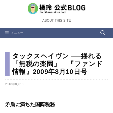
コ
ン
テ
ABOUT THIS SITE
ン
ツ
検
メニュー
へ
ス
索:
キ
ッ
タックスヘイヴン ──揺れる
プ
「無税の楽園」 『ファンド
情報』2009年8月10日号
2010年8月10日
矛盾に満ちた国際税務