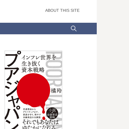
ABOUT THIS SITE
検
索: