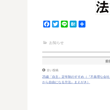
F
T
L
H
共
a
w
i
a
有
c
i
n
t
お知らせ
e
t
e
e
b
t
n
o
e
a
投
o
r
稿
古い投稿
k
25歳「自主」定年制のすすめ（『不条理な会社
ナ
から自由になる方法』まえがき）
ビ
ゲ