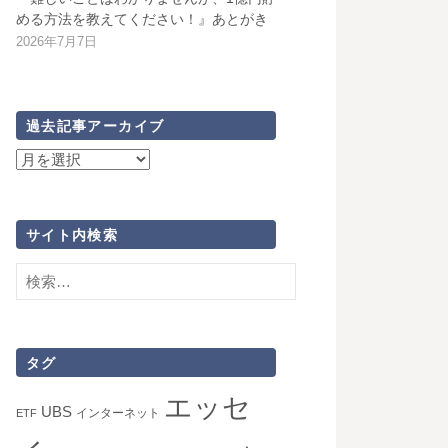
める方法を教えてください！』あとがき
2026年7月7日
過去記事アーカイブ
過
去
記
事
サイト内検索
ア
検
ー
索:
カ
イ
ブ
タグ
エッセ
UBS
インターネット
ETF