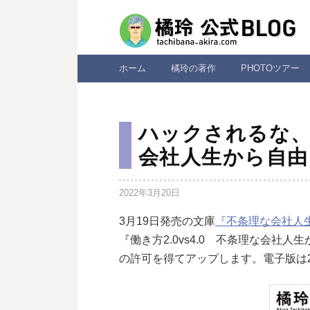
コ
ン
テ
ン
ホーム
橘玲の著作
PHOTOツアー
ツ
へ
ス
ハックされるな
キ
会社人生から自由
ッ
プ
2022年3月20日
3月19日発売の文庫
『不条理な会社人生
『働き方2.0vs4.0 不条理な会社
の許可を得てアップします。電子版は2