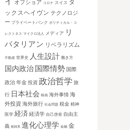
イ
タ
オフショア
スイス
コロナ
ックスヘイヴン
テクノロジ
ー
プライベートバンク
ポリティカル・コ
リ
メディア
レクトネス
マイクロ法人
バタリアン
リベラリズム
人生設計
世界史
働き方
不動産
国際情勢
国内政治
国際
政治哲学
政治
年金
投資
旅
日本社会
海
海外事情
行
映画
外投資
海外旅行
税金
精神
社会問題
経済
経済学
自由主
医学
自己啓発
進化心理学
金
義
金融
複雑系