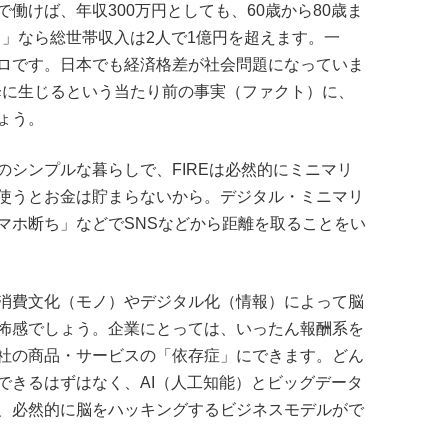
働けば、年収300万円としても、60歳から80歳ま
働き」なら総世帯収入は2人で1億円を超えます。一
ロです。日本でも経済格差が社会問題になっていま
以降に生じるという当たり前の事実（ファクト）に、
ょう。
のシンプルな暮らしで、FIREは必然的にミニマリ
使うとお金は貯まらないから。デジタル・ミニマリ
マホ断ち」などでSNSなどから距離を取ることをい
消費文化（モノ）やデジタル化（情報）によって脳
怖感でしょう。企業にとっては、いったん報酬系を
社の商品・サービスの「依存症」にできます。どん
できるはずはなく、AI（人工知能）とビッグデータ
、必然的に脳をハッキングするビジネスモデルがで