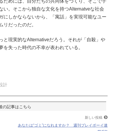
るためには、自分たちの共同体をつくり、そこで子
。そこから独自な文化を持つAlternatveな社会
ガにしかならないから、「寓話」を実現可能なユー
ムリだったのだ。
現実的なAlternativeだろう。それが「自殺」や
夢を失った時代の不幸が表われている。
設計
新しい投稿
あなたは“ゴミ”になれますか？ 週刊プレイボーイ連