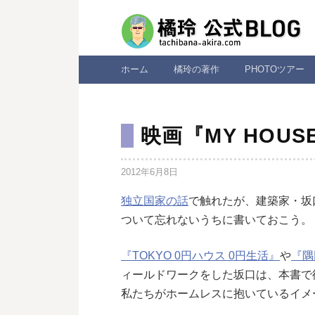
コ
ン
テ
ン
ホーム
橘玲の著作
PHOTOツアー
ツ
へ
ス
映画『MY HOU
キ
ッ
2012年6月8日
プ
独立国家の話
で触れたが、建築家・坂
ついて忘れないうちに書いておこう。
『TOKYO 0円ハウス 0円生活』
や
『隅
ィールドワークをした坂口は、本書で
私たちがホームレスに抱いているイメ