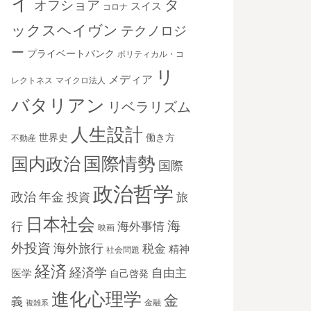
イ
タ
オフショア
スイス
コロナ
ックスヘイヴン
テクノロジ
ー
プライベートバンク
ポリティカル・コ
リ
メディア
レクトネス
マイクロ法人
バタリアン
リベラリズム
人生設計
世界史
働き方
不動産
国際情勢
国内政治
国際
政治哲学
政治
年金
投資
旅
日本社会
海
海外事情
行
映画
外投資
海外旅行
税金
精神
社会問題
経済
経済学
自由主
医学
自己啓発
進化心理学
金
義
金融
複雑系