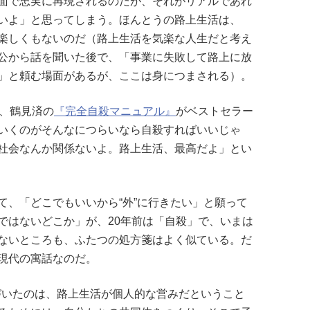
面で忠実に再現されるのだが、それがリアルであれ
いよ」と思ってしまう。ほんとうの路上生活は、
楽しくもないのだ（路上生活を気楽な人生だと考え
公から話を聞いた後で、「事業に失敗して路上に放
」と頼む場面があるが、ここは身につまされる）。
が、鶴見済の
『完全自殺マニュアル』
がベストセラー
いくのがそんなにつらいなら自殺すればいいじゃ
社会なんか関係ないよ。路上生活、最高だよ」とい
て、「どこでもいいから“外”に行きたい」と願って
ではないどこか」が、20年前は「自殺」で、いまは
ないところも、ふたつの処方箋はよく似ている。だ
現代の寓話なのだ。
気づいたのは、路上生活が個人的な営みだということ