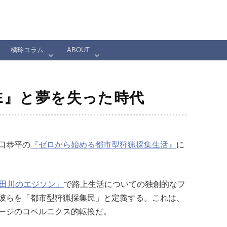
橘玲コラム
ABOUT
SE』と夢を失った時代
口恭平の
『ゼロから始める都市型狩猟採集生活』
に
田川のエジソン』
で路上生活についての独創的なフ
彼らを「都市型狩猟採集民」と定義する。これは、
ージのコペルニクス的転換だ。