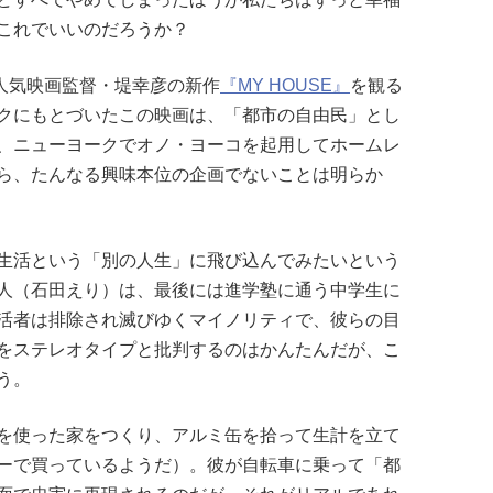
これでいいのだろうか？
人気映画監督・堤幸彦の新作
『MY HOUSE』
を観る
クにもとづいたこの映画は、「都市の自由民」とし
、ニューヨークでオノ・ヨーコを起用してホームレ
ら、たんなる興味本位の企画でないことは明らか
生活という「別の人生」に飛び込んでみたいという
人（石田えり）は、最後には進学塾に通う中学生に
活者は排除され滅びゆくマイノリティで、彼らの目
をステレオタイプと批判するのはかんたんだが、こ
う。
を使った家をつくり、アルミ缶を拾って生計を立て
ーで買っているようだ）。彼が自転車に乗って「都