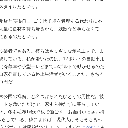
スタイルだという。
食店と“契約”し、ゴミ捨て場を管理する代わりに不
大量に食材を持ち帰るから、残飯など漁らなくて
できるのだという。
ル業者でもある。彼らはさまざまな創意工夫で、ま
現している。私が驚いたのは、12ボルトの自動車用
（冷蔵庫や小型テレビまで12ボルトで動かせるのだ
自家発電している路上生活者がいることだ。もちろ
ロ円だ。
木公園の禅僧」と名づけられたひとりの男性だ。彼
ートを敷いただけで、家すら持たずに暮らしてい
き、冬も毛布1枚か2枚で過ごす。お金はいっさい持
暮らしている。彼によれば、現代人はそもそも食べ
ほうがずっと健康的なのだという（まるで
このひと
み