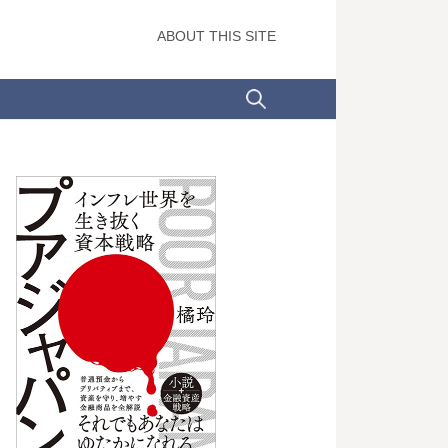
ABOUT THIS SITE
検
索: