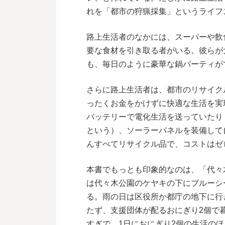
れを「都市の狩猟採集」というライフ
路上生活者のなかには、スーパーや飲
要な食材を引き取る者がいる。彼らが
も、毎日のように豪華な鍋パーティが
さらに路上生活者は、都市のリサイク
ったくお金をかけずに快適な生活を実
バッテリーで電化生活を送っていたり
という）、ソーラーパネルを装備して
んすべてリサイクル品で、コストはゼ
本書でもっとも印象的なのは、「代々
は代々木公園のケヤキの下にブルーシ
る。雨の日は区役所か都庁の地下に行
たず、支援団体が配るおにぎり2個で
すぎで、1日におにぎり2個の生活の