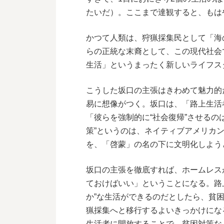
たいだ）。ここまで達観すると、もは
かつて人類は、狩猟採集民として「海
らの正統な末裔として、この現代社会
生活」というまったく新しいライフス
こうした坂口の主張はきわめて魅力的
易に想像がつく。坂口は、「路上生活
「彼らを強制的に“社会復帰”させるの
策”というのは、ネイティブアメリカ
を、「啓蒙」の名の下に文明化しよう
坂口の主張を徹底すれば、ホームレス
ておけばいい」ということになる。路
か”な生活ができるのだとしたら、貧
猟採集へと移行するよいきっかけにな
生活者に開放することで、貧困対策な