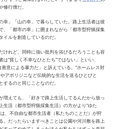
や修行僧だ。
の幸」「山の幸」で暮らしていた。路上生活者は彼
で、「都市の幸」に囲まれながら「都市型狩猟採集
タイルを創造しているのだ。
だけれど、同時に強い批判を浴びるだろうことも容
者は“貧しく不幸なひとたち”ではない」といい、
は善意による暴力だ」と訴えている。“ホームレス対
ンやアボリジニなど伝統的な生活を送るひとびと
とするのと同じことなのだ。
が増えても、「好きで路上生活してるんだから放っ
上生活（都市型狩猟採集生活）の方がより“ゆた
困は、不自由な都市生活者（私たちのことだ）が狩
る。だったらいますべきことは公園や河川敷を路上
どすべてやめてしまったほうが私たちはずっと幸福