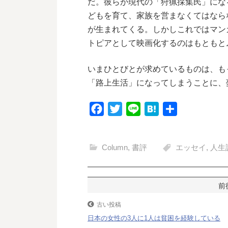
だ。彼らが現代の「狩猟採集民」にな
どもを育て、家族を営まなくてはならない
が生まれてくる。しかしこれではマン
トピアとして映画化するのはもともと
いまひとびとが求めているものは、もっと
「路上生活」になってしまうことに、
F
T
L
H
共
a
w
i
a
有
c
i
n
t
Column
,
書評
エッセイ
,
人生
e
t
e
e
b
t
n
o
e
a
投
o
r
稿
古い投稿
k
日本の女性の3人に1人は貧困を経験している