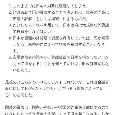
このままでは日本の財政は破綻してしまう。
財政破綻で円が暴落することを考えれば、現在の円高は
市場の誤解（もしくは楽観）によるものだ。
だとしたらそれを利用して、日本政府は大規模な外貨建
て投資を行なえばいい。
日本が巨額の外貨建て資産を保有していれば、円が暴落
しても、為替差益によって損失を補填することができ
る。
市場参加者の誰もが、財政破綻で日本が損をしない（か
えって得をする）ことを知っていれば、財政は破綻しな
いだろう。
最後のところがわかりにくいかもしれないが、これは金融資
産に対して100％のヘッジをかけている（保険に入ってい
る）のと同じだ。
国債の暴落は、国家が利払いや償還の約束を反故にするので
はないかという投資家の不安によって引き起こされる。しか