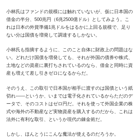
小林氏はファンドの規模には触れていないが、仮に日本国の
借金の半分、500兆円（6兆2500億ドル）としてみよう。こ
れは日本の外貨準備1兆ドルをはるかに上回る規模で、足り
ない分は国債を増発して調達するしかない。
小林氏も指摘するように、このこと自体に財政上の問題はな
い。どれだけ国債を増発しても、それが外国の債券や株式、
土地などの資産に裏打ちされているのなら、借金と同時に資
産も増えて差し引きゼロになるからだ。
そのうえ、この取引で日本国が相手に渡すのは国債という紙
切れ――というか、いまでは電子化されているからただのデ
ータで、そのコストはゼロ円だ。それを使って外国企業の株
式や海外の不動産など実物資産を購入するのだから、こ
れは
法外に有利な取引、というか現代の錬金術だ。
しかし、ほんとうにこんな魔法が使えるのだろうか。