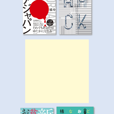
シ
ョ
ン