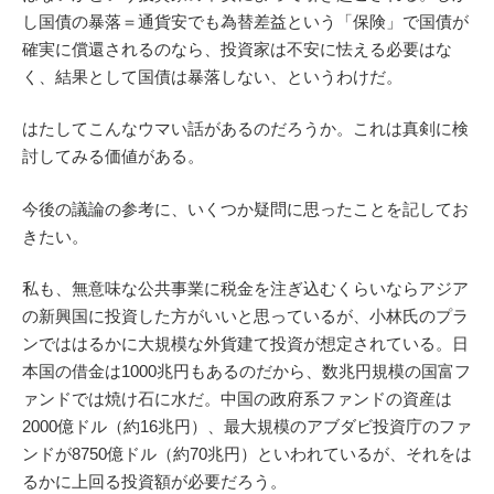
し国債の暴落＝通貨安でも為替差益という「保険」で国債が
確実に償還されるのなら、投資家は不安に怯える必要はな
く、結果として国債は暴落しない、というわけだ。
はたしてこんなウマい話があるのだろうか。これは真剣に検
討してみる価値がある。
今後の議論の参考に、いくつか疑問に思ったことを記してお
きたい。
私も、無意味な公共事業に税金を注ぎ込むくらいならアジア
の新興国に投資した方がいいと思っているが、小林氏のプラ
ンでははるかに大規模な外貨建て投資が想定されている。日
本国の借金は1000兆円もあるのだから、数兆円規模の国富フ
ァンドでは焼け石に水だ。中国の政府系ファンドの資産は
2000億ドル（約16兆円）、最大規模のアブダビ投資庁のファ
ンドが8750億ドル（約70兆円）といわれているが、それをは
るかに上回る投資額が必要だろう。