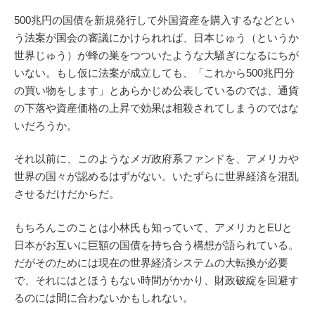
500兆円の国債を新規発行して外国資産を購入するなどとい
う法案が国会の審議にかけられれば、日本じゅう（というか
世界じゅう）が蜂の巣をつついたような大騒ぎになるにちが
いない。もし仮に法案が成立しても、「これから500兆円分
の買い物をします」とあらかじめ公表しているのでは、通貨
の下落や資産価格の上昇で効果は相殺されてしまうのではな
いだろうか。
それ以前に、このようなメガ政府系ファンドを、アメリカや
世界の国々が認めるはずがない。いたずらに世界経済を混乱
させるだけだからだ。
もちろんこのことは小林氏も知っていて、アメリカとEUと
日本がお互いに巨額の国債を持ち合う構想が語られている。
だがそのためには現在の世界経済システムの大転換が必要
で、それにはとほうもない時間がかかり、財政破綻を回避す
るのには間に合わないかもしれない。