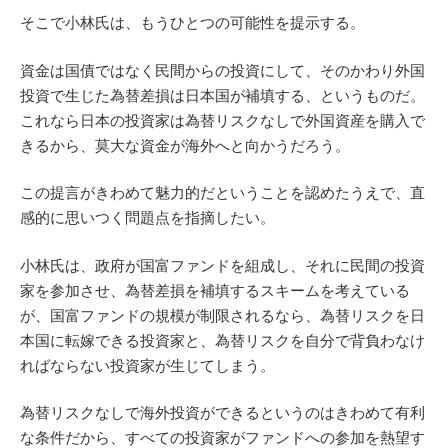
そこで小林氏は、もうひとつの可能性を提示する。
資金は国債ではなく民間からの投資にして、そのかわり外国
投資で生じた為替差損は日本国が補填する、というものだ。
これなら日本の投資家は為替リスクなしで外国資産を購入で
きるから、莫大な資金が海外へと向かうだろう。
この提言がきわめて魅力的だということを認めたうえで、直
感的に思いつく問題点を指摘したい。
小林氏は、政府が国富ファンドを組成し、それに民間の投資
家を参加させ、為替差損を補填するスキームを考えている
が、国富ファンドの規模が制限されるなら、為替リスクを日
本国に転嫁できる投資家と、為替リスクを自分で背負わなけ
ればならない投資家が生じてしまう。
為替リスクなしで海外投資ができるというのはきわめて有利
な条件だから、すべての投資家がファンドへの参加を熱望す