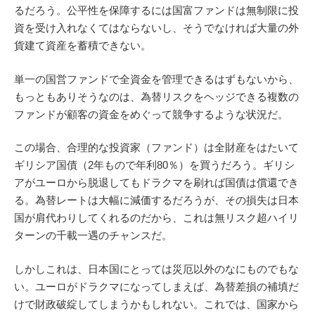
るだろう。公平性を保障するには国富ファンドは無制限に投
資を受け入れなくてはならないし、そうでなければ大量の外
貨建て資産を蓄積できない。
単一の国営ファンドで全資金を管理できるはずもないから、
もっともありそうなのは、為替リスクをヘッジできる複数の
ファンドが顧客の資金をめぐって競争するような状況だ。
この場合、合理的な投資家（ファンド）は全財産をはたいて
ギリシア国債（2年もので年利80％）を買うだろう。ギリシ
アがユーロから脱退してもドラクマを刷れば国債は償還でき
る。為替レートは大幅に減価するだろうが、その損失は日本
国が肩代わりしてくれるのだから、これは無リスク超ハイリ
ターンの千載一遇のチャンスだ。
しかしこれは、日本国にとっては災厄以外のなにものでもな
い。ユーロがドラクマになってしまえば、為替差損の補填だ
けで財政破綻してしまうかもしれない。これでは、国家から