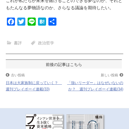
これが私たちが未来を賭けることのできる夢なのか、それと
もたんなる夢物語なのか、さらなる議論を期待したい。
F
T
L
H
共
a
w
i
a
有
c
i
n
t
書評
政治哲学
e
t
e
e
b
t
n
o
e
a
投
o
r
稿
古い投稿
新しい投稿
k
日本は大家族制に戻っていく？
「強いリーダー」はなぜいないの
ナ
週刊プレイボーイ連載(33)
か？ 週刊プレイボーイ連載(34)
ビ
ゲ
ー