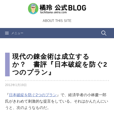
コ
ン
テ
ABOUT THIS SITE
ン
ツ
検
メニュー
へ
ス
索:
キ
ッ
現代の錬金術は成立する
プ
か？ 書評『日本破綻を防ぐ2
つのプラン』
2012年1月19日
『
日本破綻を防ぐ2つのプラン
』で、経済学者の小林慶一郎
氏がきわめて刺激的な提言をしている。それはかんたんにい
うと、次のようなものだ。