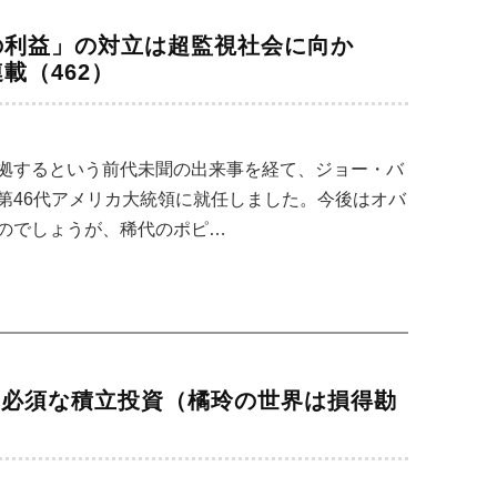
の利益」の対立は超監視社会に向か
載（462）
拠するという前代未聞の出来事を経て、ジョー・バ
第46代アメリカ大統領に就任しました。今後はオバ
のでしょうが、稀代のポピ…
代 必須な積立投資（橘玲の世界は損得勘