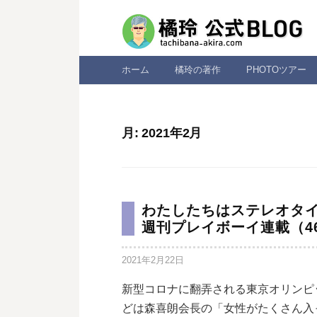
コ
ン
テ
ン
ホーム
橘玲の著作
PHOTOツアー
ツ
へ
ス
月:
2021年2月
キ
ッ
プ
わたしたちはステレオタ
週刊プレイボーイ連載（4
2021年2月22日
新型コロナに翻弄される東京オリンピ
どは森喜朗会長の「女性がたくさん入