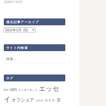
2026年7月8日
過去記事アーカイブ
過
去
記
事
サイト内検索
ア
検
ー
索:
カ
イ
ブ
タグ
エッセ
UBS
インターネット
ETF
イ
タ
オフショア
スイス
コロナ