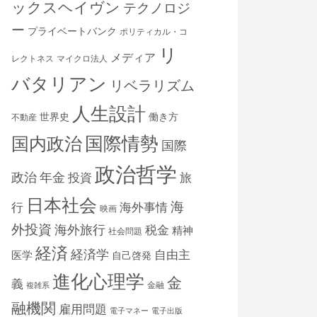
ックスヘイヴン
テクノロジ
ー
プライベートバンク
ポリティカル・コ
リ
メディア
レクトネス
マイクロ法人
バタリアン
リベラリズム
人生設計
世界史
働き方
不動産
国際情勢
国内政治
国際
政治哲学
政治
年金
投資
旅
日本社会
海
海外事情
行
映画
外投資
海外旅行
税金
精神
社会問題
経済
経済学
自由主
医学
自己啓発
進化心理学
金
義
金融
複雑系
融機関
雇用問題
電子マネー
電子出版