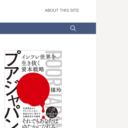
ABOUT THIS SITE
検
索: