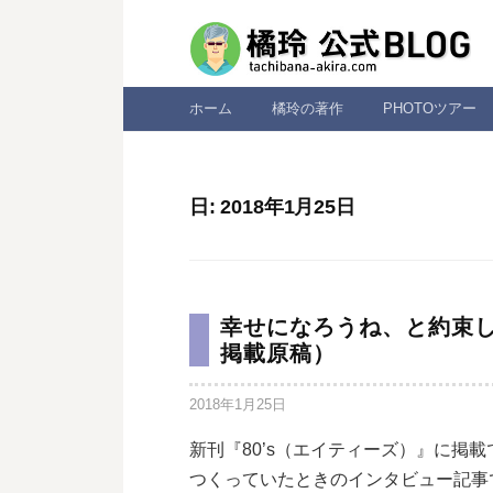
コ
ン
テ
ン
ホーム
橘玲の著作
PHOTOツアー
ツ
へ
ス
日:
2018年1月25日
キ
ッ
プ
幸せになろうね、と約束し
掲載原稿）
2018年1月25日
新刊『80’s（エイティーズ）』に掲
つくっていたときのインタビュー記事