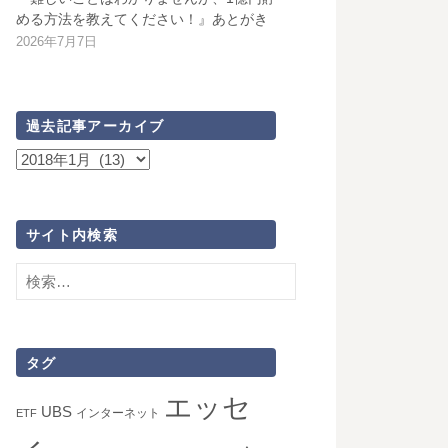
める方法を教えてください！』あとがき
2026年7月7日
過去記事アーカイブ
過
去
記
事
サイト内検索
ア
検
ー
索:
カ
イ
ブ
タグ
エッセ
UBS
インターネット
ETF