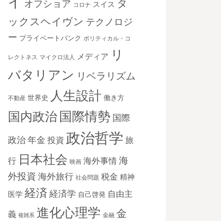
イ
タ
オフショア
スイス
コロナ
ックスヘイヴン
テクノロジ
ー
プライベートバンク
ポリティカル・コ
リ
メディア
レクトネス
マイクロ法人
バタリアン
リベラリズム
人生設計
世界史
働き方
不動産
国際情勢
国内政治
国際
政治哲学
政治
年金
投資
旅
日本社会
海
海外事情
行
映画
外投資
海外旅行
税金
精神
社会問題
経済
経済学
自由主
医学
自己啓発
進化心理学
金
義
金融
複雑系