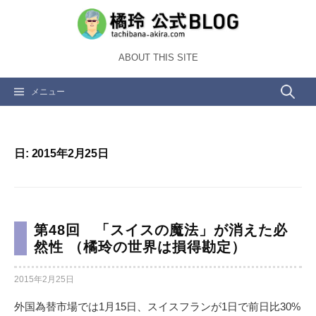
コ
ン
テ
ABOUT THIS SITE
ン
ツ
検
メニュー
へ
ス
索:
キ
ッ
日:
2015年2月25日
プ
第48回 「スイスの魔法」が消えた必
然性 （橘玲の世界は損得勘定）
2015年2月25日
外国為替市場では1月15日、スイスフランが1日で前日比30%