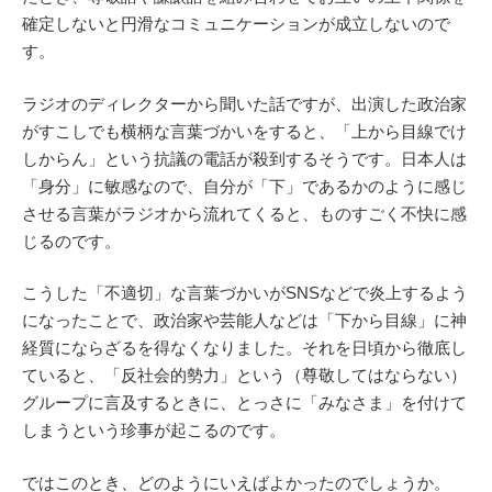
確定しないと円滑なコミュニケーションが成立しないので
す。
ラジオのディレクターから聞いた話ですが、出演した政治家
がすこしでも横柄な言葉づかいをすると、「上から目線でけ
しからん」という抗議の電話が殺到するそうです。日本人は
「身分」に敏感なので、自分が「下」であるかのように感じ
させる言葉がラジオから流れてくると、ものすごく不快に感
じるのです。
こうした「不適切」な言葉づかいがSNSなどで炎上するよう
になったことで、政治家や芸能人などは「下から目線」に神
経質にならざるを得なくなりました。それを日頃から徹底し
ていると、「反社会的勢力」という（尊敬してはならない）
グループに言及するときに、とっさに「みなさま」を付けて
しまうという珍事が起こるのです。
ではこのとき、どのようにいえばよかったのでしょうか。