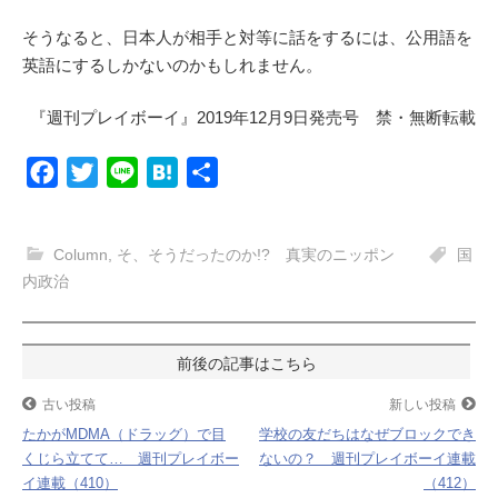
そうなると、日本人が相手と対等に話をするには、公用語を
英語にするしかないのかもしれません。
『週刊プレイボーイ』2019年12月9日発売号 禁・無断転載
F
T
L
H
共
a
w
i
a
有
c
i
n
t
Column
,
そ、そうだったのか!? 真実のニッポン
国
e
t
e
e
内政治
b
t
n
o
e
a
投
o
r
k
稿
古い投稿
新しい投稿
たかがMDMA（ドラッグ）で目
学校の友だちはなぜブロックでき
ナ
くじら立てて… 週刊プレイボー
ないの？ 週刊プレイボーイ連載
イ連載（410）
（412）