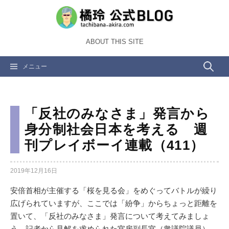
コ
ン
テ
ABOUT THIS SITE
ン
ツ
検
メニュー
へ
ス
索:
キ
ッ
「反社のみなさま」発言から
プ
身分制社会日本を考える 週
刊プレイボーイ連載（411）
2019年12月16日
安倍首相が主催する「桜を見る会」をめぐってバトルが繰り
広げられていますが、ここでは「紛争」からちょっと距離を
置いて、「反社のみなさま」発言について考えてみましょ
う。記者から見解を求められた官房副長官（衆議院議員）