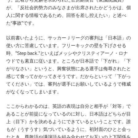
が、「反社会的勢力のみなさまが出席されたかどうかは、個
人に関する情報であるため、回答を差し控えたい」と述べ
た“事故”です。
以前書いたように、サッカーＪリーグの審判は「日本語」の
使い方に苦慮しています。フリーキックの壁を下げさせる
時、”Step back.”といえばメッシやクリスティアーノ・ロナ
ウドでも素直に従います。ところが日本語で「下がれ」「下
がりなさい」というと、興奮状態にある選手は侮辱されたと
感じて食ってかかってきそうです。だからといって「下がっ
てください」では、審判が選手にお願いしているようで権威
がなくなってしまいます。
ここからわかるのは、英語の表現は自分と相手が「対等」で
あることが前提になっているのに対し、日本語はどちらが目
上（目下）かを決めるようにできているということです。誰
もが（うすうす）気づいているように、初対面のひとと会っ
たとき、尊敬語や謙譲語を組み合わせてお互いの上下関係を