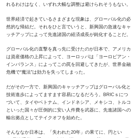
れるわけはなく、いずれ大幅な調整は避けられそうもない。
世界経済で起きているさまざまな現象は、グローバル化の必
然的な帰結だ。それをひと言でいうと、新興国の急速なキャ
ッチアップによって先進諸国の経済成長が鈍化することだ。
グローバル化の直撃を真っ先に受けたのが日本で、アメリカ
は資産価格の上昇によって、ヨーロッパは「ヨーロピアン・
インバランス」によってこの罠を回避してきたが、世界金融
危機で“魔法”は効力を失ってしまった。
だがその一方で、新興国のキャッチアップはグローバル化と
技術進歩によってますます容易になるだろう。BRICｓにつ
づいて、タイやベトナム、インドネシア、メキシコ、トルコ
といった国々が圧倒的に安い人件費を武器に、先進諸国への
輸出拠点としてテイクオフを始めた。
そんななか日本は、「失われた20年」の果てに、円とい