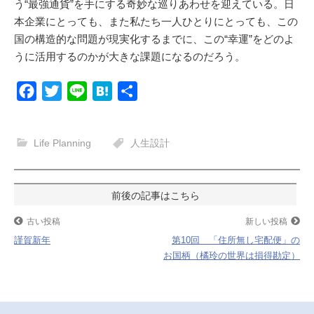
う“最強通貨”を手にする奇妙な巡りあわせを迎えている。日
本企業にとっても、また私たち一人ひとりにとっても、この
国の構造的な問題が現実化するまでに、この“幸運”をどのよ
うに活用するのかが大きな課題になるのだろう。
F
T
L
H
共
a
w
i
a
有
c
i
n
t
Life Planning
人生設計
e
t
e
e
b
t
n
o
e
a
投
o
r
稿
古い投稿
新しい投稿
k
謹賀新年
第10回 「住所無し宅配便」の
ナ
お国柄（橘玲の世界は損得勘定）
ビ