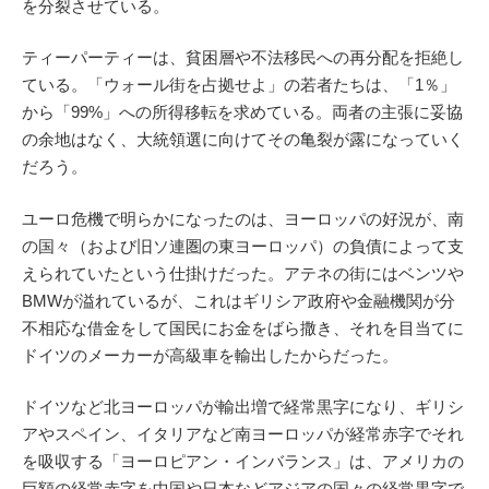
を分裂させている。
ティーパーティーは、貧困層や不法移民への再分配を拒絶し
ている。「ウォール街を占拠せよ」の若者たちは、「1％」
から「99%」への所得移転を求めている。両者の主張に妥協
の余地はなく、大統領選に向けてその亀裂が露になっていく
だろう。
ユーロ危機で明らかになったのは、ヨーロッパの好況が、南
の国々（および旧ソ連圏の東ヨーロッパ）の負債によって支
えられていたという仕掛けだった。アテネの街にはベンツや
BMWが溢れているが、これはギリシア政府や金融機関が分
不相応な借金をして国民にお金をばら撒き、それを目当てに
ドイツのメーカーが高級車を輸出したからだった。
ドイツなど北ヨーロッパが輸出増で経常黒字になり、ギリシ
アやスペイン、イタリアなど南ヨーロッパが経常赤字でそれ
を吸収する「ヨーロピアン・インバランス」は、アメリカの
巨額の経常赤字を中国や日本などアジアの国々の経常黒字で