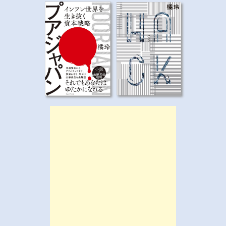
ゲ
ー
シ
ョ
ン