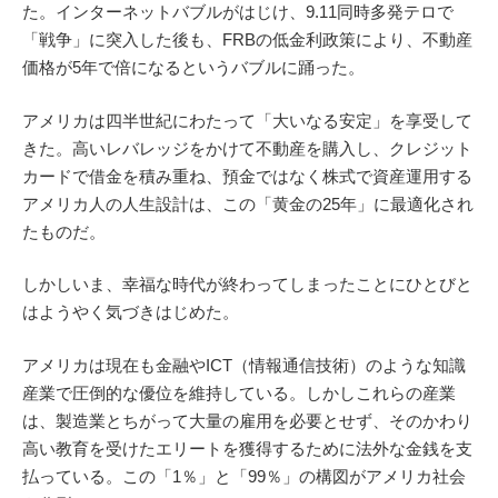
た。インターネットバブルがはじけ、9.11同時多発テロで
「戦争」に突入した後も、FRBの低金利政策により、不動産
価格が5年で倍になるというバブルに踊った。
アメリカは四半世紀にわたって「大いなる安定」を享受して
きた。
高いレバレッジをかけて不動産を購入し、
クレジット
カードで借金を積み重ね、
預金ではなく株式で
資産
運用する
アメリカ人の人生設計は、この「黄金の25年」に最適化され
たものだ。
しかしいま、幸福な時代が終わってしまったことにひとびと
はようやく気づきはじめた。
アメリカは現在も金融やICT（情報通信技術）のような知識
産業で圧倒的な優位を維持している。しかしこれらの産業
は、製造業とちがって大量の雇用を必要とせず、そのかわり
高い教育を受けたエリートを獲得するために法外な金銭を支
払っている。この「1％」と「99％」の構図がアメリカ社会