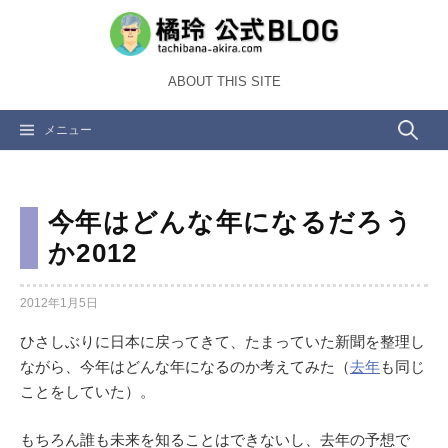
コ
ン
テ
ABOUT THIS SITE
ン
ツ
検
メニュー
へ
ス
索:
キ
ッ
今年はどんな年になるだろう
プ
か2012
2012年1月5日
ひさしぶりに日本に戻ってきて、たまっていた新聞を整理し
ながら、今年はどんな年になるのか考えてみた（
去年
も同じ
ことをしていた）。
もちろん誰も未来を知ることはできないし、去年の予想で