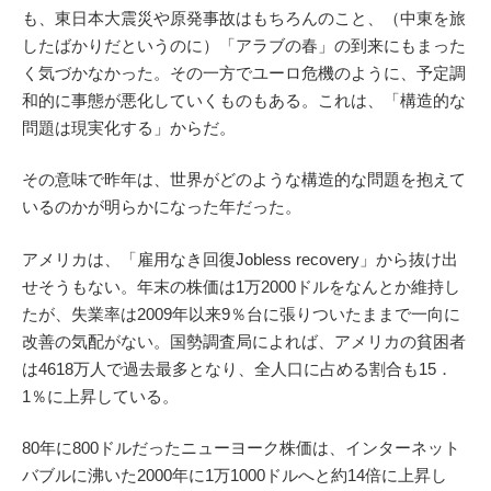
も、東日本大震災や原発事故はもちろんのこと、（中東を旅
したばかりだというのに）「アラブの春」の到来にもまった
く気づかなかった。その一方でユーロ危機のように、予定調
和的に事態が悪化していくものもある。これは、「構造的な
問題は現実化する」からだ。
その意味で昨年は、世界がどのような構造的な問題を抱えて
いるのかが明らかになった年だった。
アメリカは、「雇用なき回復Jobless recovery」から抜け出
せそうもない。年末の株価は1万2000ドルをなんとか維持し
たが、失業率は2009年以来9％台に張りついたままで一向に
改善の気配がない。国勢調査局によれば、アメリカの貧困者
は4618万人で過去最多となり、全人口に占める割合も15．
1％に上昇している。
80年に800ドルだったニューヨーク株価は、インターネット
バブルに沸いた2000年に1万1000ドルへと約14倍に上昇し