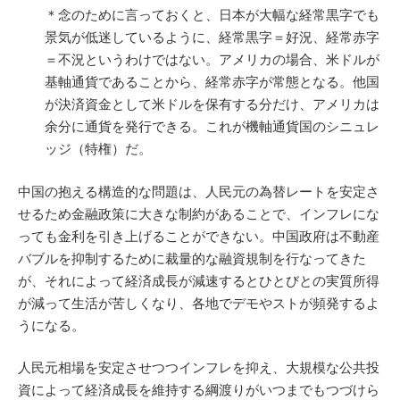
＊念のために言っておくと、日本が大幅な経常黒字でも
景気が低迷しているように、経常黒字＝好況、経常赤字
＝不況というわけではない。アメリカの場合、米ドルが
基軸通貨であることから、経常赤字が常態となる。他国
が決済資金として米ドルを保有する分だけ、アメリカは
余分に通貨を発行できる。これが機軸通貨国のシニュレ
ッジ（特権）だ。
中国の抱える構造的な問題は、人民元の為替レートを安定さ
せるため金融政策に大きな制約があることで、インフレにな
っても金利を引き上げることができない。中国政府は不動産
バブルを抑制するために裁量的な融資規制を行なってきた
が、それによって経済成長が減速すると
ひとびとの実質所得
が減って生活が苦しくなり、各地でデモやストが頻発するよ
うになる。
人民元相場を安定させつつインフレを抑え、大規模な公共投
資によって経済成長を維持する綱渡りがいつまでもつづけら